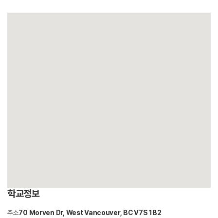
학교정보
주소
70 Morven Dr, West Vancouver, BC V7S 1B2