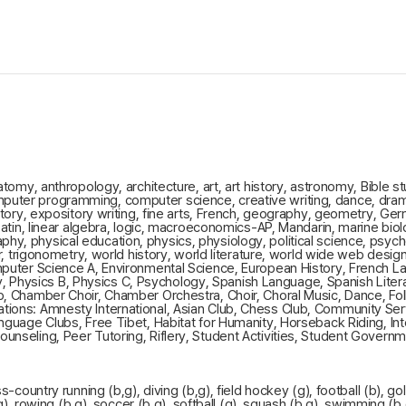
atomy, anthropology, architecture, art, art history, astronomy, Bible st
uter programming, computer science, creative writing, dance, drama
story, expository writing, fine arts, French, geography, geometry, Germ
 Latin, linear algebra, logic, macroeconomics-AP, Mandarin, marine bi
, physical education, physics, physiology, political science, psychol
er, trigonometry, world history, world literature, world wide web desi
puter Science A, Environmental Science, European History, French Lang
ysics B, Physics C, Psychology, Spanish Language, Spanish Literature
p, Chamber Choir, Chamber Orchestra, Choir, Choral Music, Dance, Fo
tions: Amnesty International, Asian Club, Chess Club, Community Ser
nguage Clubs, Free Tibet, Habitat for Humanity, Horseback Riding, Int
nseling, Peer Tutoring, Riflery, Student Activities, Student Governme
-country running (b,g), diving (b,g), field hockey (g), football (b), go
g), rowing (b,g), soccer (b,g), softball (g), squash (b,g), swimming (b,g)