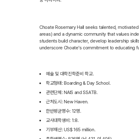
중 하나이다.
Choate Rosemary Hall seeks talented, motivated s
areas) and a dynamic community that values indep
students build character, develop leadership skil
underscore Choate's commitment to educating futur
예술 및 대학진학준비 학교.
학교형태: Boarding & Day School.
관련단체: NAIS and SSATB.
근처도시: New Haven.
한반평균명수: 12명.
교사대학생비: 1:8.
기부재산: US$ 165 million.