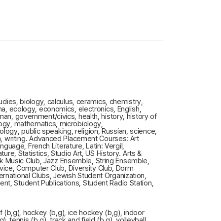
udies, biology, calculus, ceramics, chemistry,
, ecology, economics, electronics, English,
an, government/civics, health, history, history of
ology, mathematics, microbiology,
ogy, public speaking, religion, Russian, science,
gn, writing. Advanced Placement Courses: Art
uage, French Literature, Latin: Vergil,
, Statistics, Studio Art, US History. Arts &
lk Music Club, Jazz Ensemble, String Ensemble,
vice, Computer Club, Diversity Club, Dorm
ernational Clubs, Jewish Student Organization,
nt, Student Publications, Student Radio Station,
lf (b,g), hockey (b,g), ice hockey (b,g), indoor
, tennis (b,g), track and field (b,g), volleyball