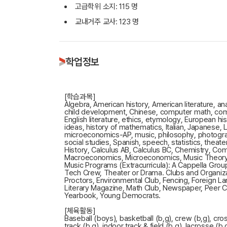
고급학위 소지: 115 명
교내거주 교사: 123 명
학업정보
[학습과목]
Algebra, American history, American literature, an
child development, Chinese, computer math, comp
English literature, ethics, etymology, European hi
ideas, history of mathematics, Italian, Japanese,
microeconomics-AP, music, philosophy, photography
social studies, Spanish, speech, statistics, theat
History, Calculus AB, Calculus BC, Chemistry, Com
Macroeconomics, Microeconomics, Music Theory, Ph
Music Programs (Extracurricula): A Cappella Grou
Tech Crew, Theater or Drama. Clubs and Organiza
Proctors, Environmental Club, Fencing, Foreign La
Literary Magazine, Math Club, Newspaper, Peer Cou
Yearbook, Young Democrats.
[체육활동]
Baseball (boys), basketball (b,g), crew (b,g), cross
track (b,g), indoor track & field (b,g), lacrosse (b,