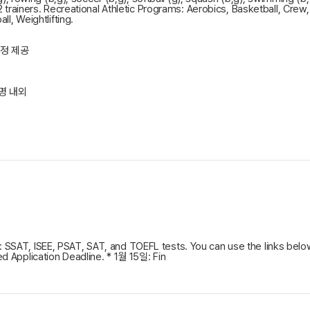
 2 trainers. Recreational Athletic Programs: Aerobics, Basketball, Cre
ll, Weightlifting.
 과정 제공
명 내외
SSAT, ISEE, PSAT, SAT, and TOEFL tests. You can use the links below
d Application Deadline. * 1월 15일: Fin