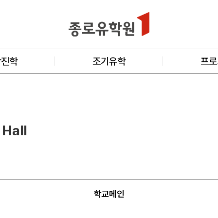
학진학
조기유학
프로
Hall
학교메인