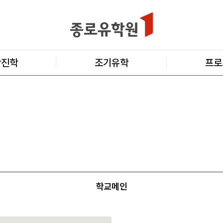
학진학
조기유학
프로
학교메인