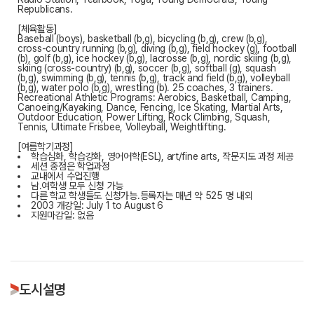
Republicans.
[체육활동]
Baseball (boys), basketball (b,g), bicycling (b,g), crew (b,g),
cross-country running (b,g), diving (b,g), field hockey (g), football
(b), golf (b,g), ice hockey (b,g), lacrosse (b,g), nordic skiing (b,g),
skiing (cross-country) (b,g), soccer (b,g), softball (g), squash
(b,g), swimming (b,g), tennis (b,g), track and field (b,g), volleyball
(b,g), water polo (b,g), wrestling (b). 25 coaches, 3 trainers.
Recreational Athletic Programs: Aerobics, Basketball, Camping,
Canoeing/Kayaking, Dance, Fencing, Ice Skating, Martial Arts,
Outdoor Education, Power Lifting, Rock Climbing, Squash,
Tennis, Ultimate Frisbee, Volleyball, Weightlifting.
[여름학기과정]
학습심화, 학습강화, 영어어학(ESL), art/fine arts, 작문지도 과정 제공
세션 중점은 학업과정
교내에서 수업진행
남.여학생 모두 신청 가능
다른 학교 학생들도 신청가능.등록자는 매년 약 525 명 내외
2003 개강일: July 1 to August 6
지원마감일: 없음
도시설명