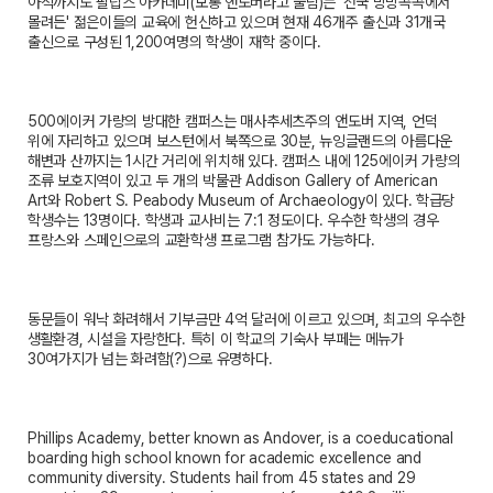
아직까지도 필립스 아카데미(보통 앤도버라고 불림)는 '전국 방방곡곡에서
몰려든' 젊은이들의 교육에 헌신하고 있으며 현재 46개주 출신과 31개국
출신으로 구성된 1,200여명의 학생이 재학 중이다.
500에이커 가량의 방대한 캠퍼스는 매사추세츠주의 앤도버 지역, 언덕
위에 자리하고 있으며 보스턴에서 북쪽으로 30분, 뉴잉글랜드의 아름다운
해변과 산까지는 1시간 거리에 위치해 있다. 캠퍼스 내에 125에이커 가량의
조류 보호지역이 있고 두 개의 박물관 Addison Gallery of American
Art와 Robert S. Peabody Museum of Archaeology이 있다. 학급당
학생수는 13명이다. 학생과 교사비는 7:1 정도이다. 우수한 학생의 경우
프랑스와 스페인으로의 교환학생 프로그램 참가도 가능하다.
동문들이 워낙 화려해서 기부금만 4억 달러에 이르고 있으며, 최고의 우수한
생활환경, 시설을 자랑한다. 특히 이 학교의 기숙사 부페는 메뉴가
30여가지가 넘는 화려함(?)으로 유명하다.
Phillips Academy, better known as Andover, is a coeducational
boarding high school known for academic excellence and
community diversity. Students hail from 45 states and 29