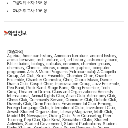
고급학위 소지: 165 명
교내거주 교사: 196 명
학업정보
[학습과목]
Algebra, American history, American literature, ancient history,
animal behavior, architecture, art, art history, astronomy, band,
Bible studies, biology, calculus, ceramics, chamber groups,
chemistry, Chinese, chorus, computer graphics, computer
programm. Arts & Music Programs (Extracurricula): A Cappella
Group, Art Club, Brass Ensemble, Chamber Choir, Chamber
Ensemble, Chamber Orchestra, Choir, Choral Music, Dance,
Drama Club, Gospel Choir, Improvisation Group, Jazz Ensemble,
Pep Band, Rock Band, Stage Band, String Ensemble, Tech
Crew, Theater or Drama. Clubs and Organizations: Amnesty
International, Animal Rights Club, Asian Club, Astronomy Club,
Chess Club, Community Service, Computer Club, Debate Club,
Diversity Club, Dorm Proctors, Environmental Club, Fencing,
Foreign Language Clubs, International Clubs, Investment Club,
Jewish Student Organization, Literary Magazine, Math Club,
Model UN, Newspaper, Outing Club, Peer Counseling, Peer
Tutoring, Pep Club, Quiz Bowl, Sexualities Clubs, Student
Activities, Student Government, Student Publications, Student
Radio Station, Yearbook, Yoga, Young Democrats, Young