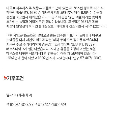
미국 매사추세츠 주 북동부 미들섹스 군에 있는 시. 보스턴 정북쪽, 미스틱
강변에 있습니다. 1630년 매사추세츠의 초대 총독 매슈 크래덕이 이곳에
농장을 지으면서 세워졌습니다. 이곳의 이름은 '중간 여울'이라는 뜻이며
초기에는 농업과 어업이 주된 생업이었습니다. 조선업은 1631년 미국
최초의 원양선의 하나인 블레싱오브더베이호가 건조되면서 시작되었습니다.
그후 서인도제도산(産) 설탕으로 만든 럼주를 아프리카 노예들과 바꾸고
노예들을 다시 서인도 제도에 파는 '삼각 무역'으로 활기를 띠었습니다.
지금은 주로 주거지역이며 경공업이 조금 발달해 있습니다. 1852년
터프츠대학교가 설립되었습니다. 시대별 유물을 소장하고 있는 로열
하우스를 비롯한 식민지시대의 건축물이 여러 개 보존되어 있습니다.
1684년에 읍이 되었고 1892년 시가 되었습니다. 인구 57,407(1990).
기후조건
날씨℃ (최저/최고)
겨울:-5/7 봄:-2/22 여름:12/27 가을:-1/24