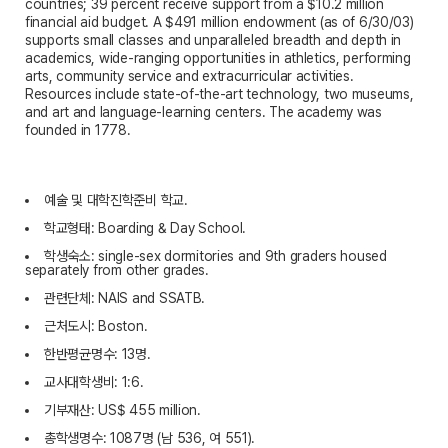
countries; 39 percent receive support from a $10.2 million
financial aid budget. A $491 million endowment (as of 6/30/03)
supports small classes and unparalleled breadth and depth in
academics, wide-ranging opportunities in athletics, performing
arts, community service and extracurricular activities.
Resources include state-of-the-art technology, two museums,
and art and language-learning centers. The academy was
founded in 1778.
예술 및 대학진학준비 학교.
학교형태: Boarding & Day School.
학생숙소: single-sex dormitories and 9th graders housed
separately from other grades.
관련단체: NAIS and SSATB.
근처도시: Boston.
한반평균명수: 13명.
교사대학생비: 1:6.
기부재산: US$ 455 million.
총학생명수: 1087명 (남 536, 여 551).