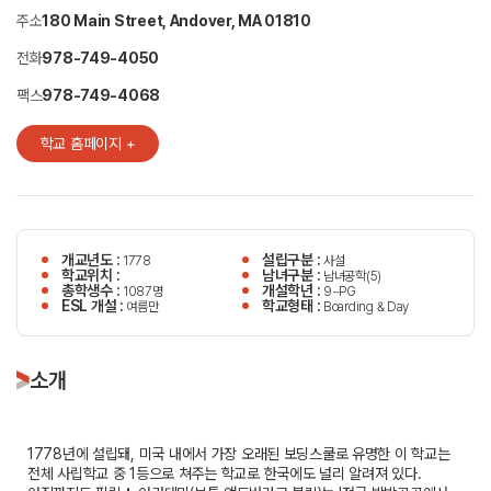
주소
180 Main Street, Andover, MA 01810
전화
978-749-4050
팩스
978-749-4068
학교 홈페이지 +
개교년도 :
설립구분 :
1778
사설
학교위치 :
남녀구분 :
남녀공학(5)
총학생수 :
개설학년 :
1087명
9~PG
ESL 개설 :
학교형태 :
여름만
Boarding & Day
소개
1778년에 설립돼, 미국 내에서 가장 오래된 보딩스쿨로 유명한 이 학교는
전체 사립학교 중 1등으로 쳐주는 학교로 한국에도 널리 알려져 있다.