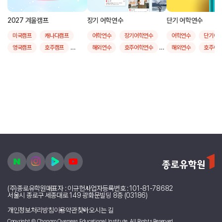
2027 겨울캠프
장기 어학연수
단기 어학연수
미국캠프
캐나다캠프
어학연수
장기어학연수
어학연수
단기어
영국캠프
호주캠프
해외연수
호주어학연수
해외연수
호주어
뉴질랜드캠프
필리핀캠프
영국어학연수
영국어학연수
싱가폴캠프
캐나다어학연수
캐나다어학연수
말레이시아캠프
미국어학연수
미국어학연수
인도네시아캠프
한국캠프
뉴질랜드어학연수
뉴질랜드어학연수
주니어영어
스쿨링
몰타어학연수
몰타어학연수
여름캠프
제주
필리핀어학연수
필리핀어학연수
대학투어
장기어학연수비용
4주어학연수비용비교
6개월어학연수비용
단기어학연수비용
9개월어학연수비용
단기어학연수후기
장기어학연수후기
4주어학연수
한달
24주어학연수
1개월어학연수
(주)종로유학원
대표자 : 이규헌
사업자등록번호 : 101-81-78682
20주어학연수
2개월어학연수
서울시 종로구 세종대로 149 광화문빌딩 8층 (03186)
유학원할인
3개월어학연수
개인정보처리방침
이용약관
찾아오시는 길
Copyright © Chongro Overseas Educational Institute. All Rights Reserved.