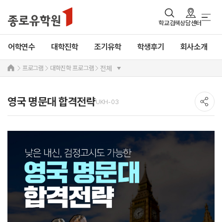
학교검색
상담센터
어학연수
대학진학
조기유학
학생후기
회사소개
프로그램
대학진학 프로그램
전체
영국 명문대 합격전략
UKH-03