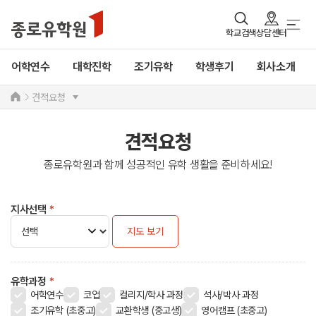
학교검색
상담센터
어학연수
대학진학
조기유학
학생후기
회사소개
견적요청
견적요청
종로유학원과 함께 성공적인 유학 생활을 준비하세요!
지사선택
*
지도 보기
유학과정
*
어학연수
코업
컬리지/학사 과정
석사/박사 과정
조기유학 (초중고)
교환학생 (중고생)
영어캠프 (초중고)