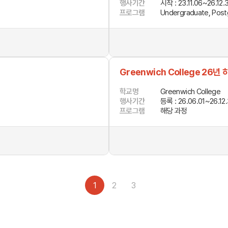
행사기간
시작 : 23.11.06~26.12.
프로그램
Undergraduate, Post
캠프 메인
바로가기 +
캐나다
영국
안내
캐나다 조기유학 안내
영국 조기유학 
프로그램
프로그램
공립유학
공립유학
Greenwich College 26
국제학교
국제보딩
관리유학
관리유학
보딩스쿨
학교명
Greenwich College
부모동반
행사기간
등록 : 26.06.01~26.12.
필리핀
교환학생
프로그램
해당 과정
학 안내
필리핀 조기유학 안내
미국 교환학생
프로그램
캐나다 교환학
국제학교
영국 교환학생
보
1
2
3