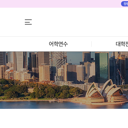
어학연수
어학연수
대학진학
미국
미국 어학연수 
조기/캠프
추천도시 및 인
프로그램
어학연수
대학
프로그램
학생후기
프로모션
학생후기
뉴질랜드
고객서비스
뉴질랜드 어학연
과정소개
유학가이드
프로그램
학생후기
종로유학원
프로모션
일본
일본 어학연수 
과정소개
학기별 추천학
프로그램