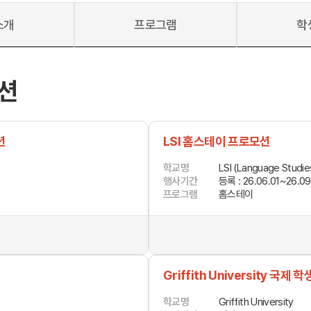
소개
프로그램
학
션
 메인
바로가기 +
캐나다
영국
캐나다 유학 안내
영국 유학 안내
대학진학
대학진학
션
LSI 홈스테이 프로모션
유학 후 취업/이민
전공정보
프로그램
프로그램
합격후기
합격후기
학교명
LSI (Language Studies
대학순위
대학순위
행사기간
등록 : 26.06.01~26.09
일본
네덜란드
프로그램
홈스테이
안내
일본 유학 안내
네덜란드 유학 
대학진학
대학진학
이민
프로그램
입학사례
대학순위
대학순위
Griffith University 국제 
학교명
Griffith University