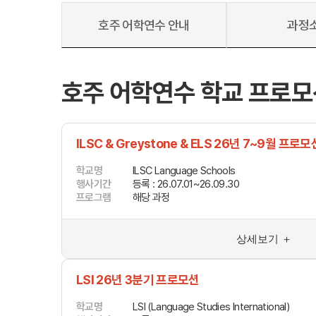
호주 어학연수 안내
과정
호주 어학연수 학교 프로모
대학진학
미국
미국 유학 안내
대학진학
ILSC & Greystone & ELS 26년 7~9월 프로모
전공정보
프로그램
합격후기
학교명
ILSC Language Schools
대학순위
행사기간
등록 : 26.07.01~26.09.30
뉴질랜드
프로그램
해당 과정
뉴질랜드 유학 
대학진학
유학 후 취업/
상세보기 ＋
프로그램
대학순위
LSI 26년 3분기 프로모션
학교명
LSI (Language Studies International)