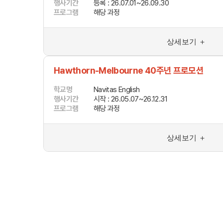
행사기간
등록 : 26.07.01~26.09.30
프로그램
해당 과정
조기유학/
미국
상세보기 ＋
미국 조기유학 
프로그램
교환학생
Hawthorn-Melbourne 40주년 프로모션
사립유학
보딩스쿨
관리유학
학교명
Navitas English
행사기간
시작 : 26.05.07~26.12.31
뉴질랜드
프로그램
해당 과정
뉴질랜드 조기유
프로그램
관리유학
부모동반
상세보기 ＋
조기유학 정
미국
호주
뉴질랜드