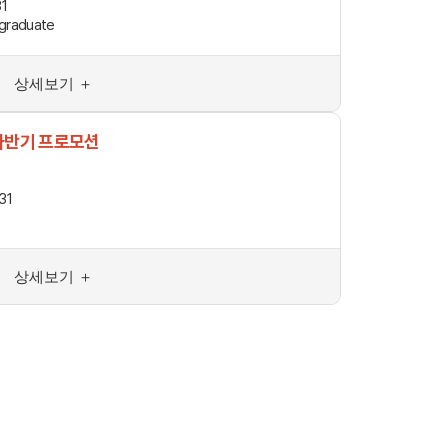
31
graduate
호주
상세보기 ＋
안내
호주 조기유학 안내
프로그램
브리즈번유학
년 하반기 프로모션
정착안내
31
영어캠프
영어캠프 HOME
생
프로그램
얼리버드
등록절차
상세보기 ＋