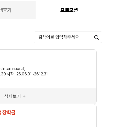
생후기
프로모션
호주
호주 유학 안내
대학진학
유학 후 취업/이민
프로그램
합격후기
 International)
대학순위
.30 시작 : 26.06.01~26.12.31
해외유학 정보
안내
미국
캐나다
영국
상세보기 ＋
호주
뉴질랜드
학생 장학금