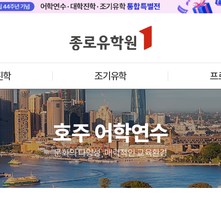
 메인
바로가기 +
캐나다
영국
안내
캐나다 어학연수 안내
영국 어학연수 
기어학원
추천도시 및 인기어학원
과정소개
프로그램
프로그램
진학
조기유학
프
학생후기
학생후기
프로모션
프로모션
아일랜드
몰타
수 안내
아일랜드 어학연수 안내
몰타 어학연수 
과정소개
과정소개
호주 어학연수
프로그램
프로그램
프로모션
프로모션
어학연수 정보
문화의 다양성, 매력적인 교육환경
안내
미국
캐나다
교
영국
호주
뉴질랜드
아일랜드
몰타
필리핀