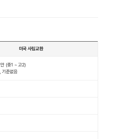
미국 사립교환
만 (중1 ~ 고2)
구, 기준없음