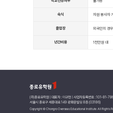
학교선정여부
불가능
숙식
자원 봉사자 
졸업장
외국인의 경우
년간비용
1천만원 대
(주)종로유학원 | 대표자 : 이규헌 | 사업자등록번호 : 101-81-78
서울시 종로구 세종대로 149 광화문빌딩 8층 (03186)
Copyright © Chongro Overseas Educational Institute. All Rights R