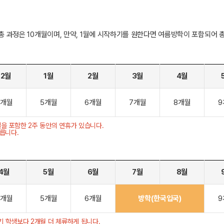
 총 과정은 10개월이며, 만약, 1월에 시작하기를 원한다면 여름방학이 포함되어 총
12월
1월
2월
3월
4월
4개월
5개월
6개월
7개월
8개월
9
일을 포함한 2주 동안의 연휴가 있습니다.
릅니다.
4월
5월
6월
7월
8월
4개월
5개월
6개월
방학(한국입국)
9
기 학생보다 2개월 더 체류하게 됩니다.