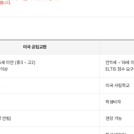
릅니다.
미국 공립교환
5세 미만 (중3 ~ 고2)
만11세 ~ 18세 미
점 이상
ELTIS 점수 요
교
미국 사립학교
학생비자
장 안됨)
연장 가능