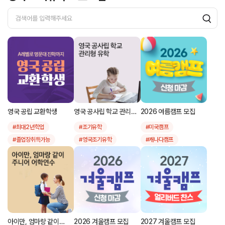
영국 공립 교환학생
영국 공사립 학교 관리형
2026 여름캠프 모집
유학
#최대2년학업
#조기유학
#미국캠프
#졸업장취득가능
#영국조기유학
#캐나다캠프
#연2천만원대
#초등학생유학
#영국캠프
#조기유학
#중학생유학
#호주캠프
#영국조기유학
#고등학생유학
#뉴질랜드캠프
#영국고등학교
#필리핀캠프
#공립교환학생
#싱가폴캠프
#교환학생
#말레이시아캠프
아이만, 엄마랑 같이
2026 겨울캠프 모집
2027 겨울캠프 모집