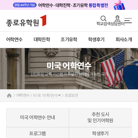
로그인
회원가입
학교검색
상담센터
어학연수 메인
어학연수
바로가기
+
어학연수
대학진학
조기유학
학생후기
회사소개
대학진학
미국
조기/캠프
미국 어학연수 안내
추천도시 및 인기어학원
미국 어학연수
프로그램
프로그램
선진화된 교육 시스템과 폭넓은 선택이 가능한 국가
학생후기
학생후기
프로모션
고객서비스
캐나다
어학연수
미국 어학연수
프로모션
영국
유학가이드
호주
뉴질랜드
추천 도시
종로유학원
미국 어학연수 안내
아일랜드
및 인기어학원
몰타
필리핀
프로그램
학생후기
일본