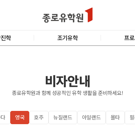
학진학
조기유학
프로
비자안내
종로유학원과 함께 성공적인 유학 생활을 준비하세요!
나다
영국
호주
뉴질랜드
아일랜드
몰타
필