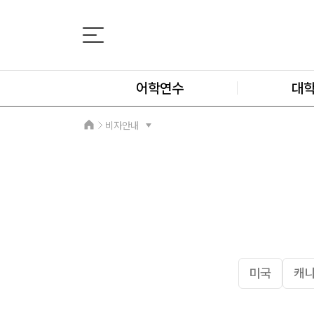
어학연수
대
비자안내
미국
캐