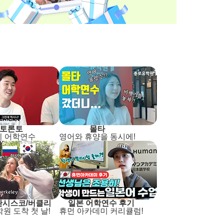
 토론토
몰타
이 어학연수
영어와 휴양을 동시에!
란시스코/버클리
일본 어학연수 후기
원 도착 첫 날!
휴먼 아카데미 커리큘럼!