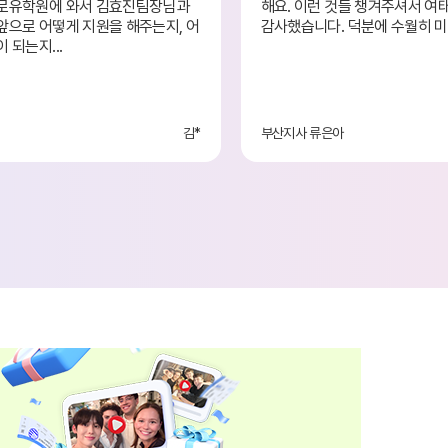
로유학원에 와서 김효진팀장님과
해요. 이런 것들 챙겨주셔서 여태까지 도와주셔서 정말
앞으로 어떻게 지원을 해주는지, 어
감사했습니다. 덕분에 수월히 미
 되는지...
김*
부산지사 류은아