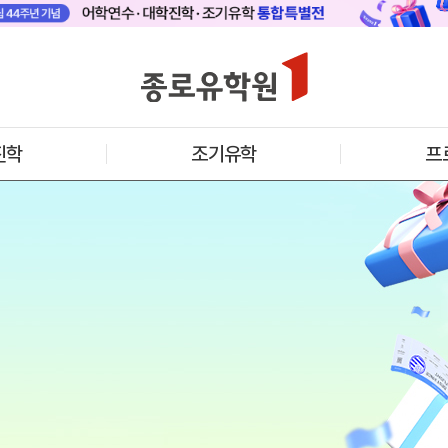
 메인
바로가기 +
캐나다
영국
안내
캐나다 어학연수 안내
영국 어학연수 
기어학원
추천도시 및 인기어학원
과정소개
프로그램
프로그램
진학
조기유학
프
학생후기
학생후기
프로모션
프로모션
8월 어학연수 가자
아일랜드
몰타
수 안내
아일랜드 어학연수 안내
몰타 어학연수 
과정소개
과정소개
프로그램
프로그램
프로모션
프로모션
어학연수 정보
안내
미국
캐나다
교
영국
호주
뉴질랜드
아일랜드
몰타
필리핀