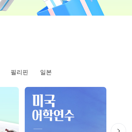
호주
호주 유학 안내
대학진학
유학 후 취업/이민
프로그램
합격후기
필리핀
일본
대학순위
해외유학 정보
안내
미국
캐나다
영국
호주
뉴질랜드