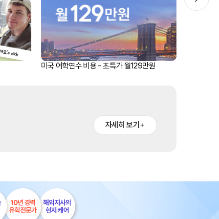
호주
안내
호주 조기유학 안내
프로그램
브리즈번유학
미국 어학연수 비용 - 초특가 월129만원
미국 어학연
정착안내
영어캠프
영어캠프 HOME
생
프로그램
자세히 보기
얼리버드
등록절차