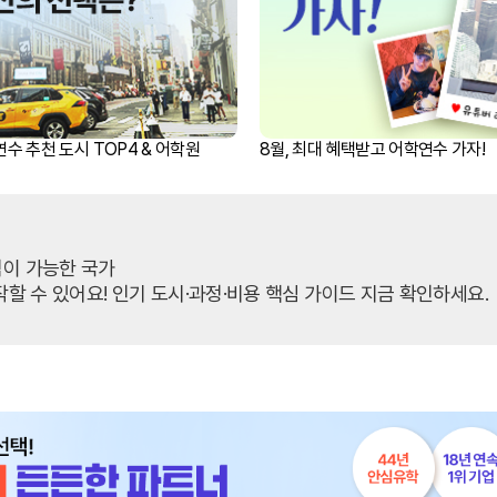
캠프 메인
바로가기 +
캐나다
영국
안내
캐나다 조기유학 안내
영국 조기유학 
프로그램
프로그램
공립유학
공립유학
수 추천 도시 TOP4 & 어학원
8월, 최대 혜택받고 어학연수 가자!
국제학교
국제보딩
관리유학
관리유학
보딩스쿨
부모동반
필리핀
교환학생
학 안내
필리핀 조기유학 안내
미국 교환학생
택이 가능한 국가
프로그램
캐나다 교환학
국제학교
영국 교환학생
작할 수 있어요! 인기 도시·과정·비용 핵심 가이드 지금 확인하세요.
보