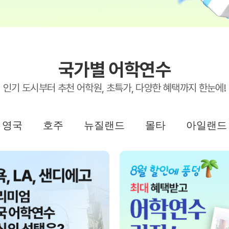
 메인
국가별 어학연수
바로가기 +
캐나다
영국
인기 도시부터 추천 어학원, 초특가, 다양한 혜택까지 한눈에!
캐나다 유학 안내
영국 유학 안내
대학진학
대학진학
유학 후 취업/이민
전공정보
프로그램
프로그램
합격후기
합격후기
영국
호주
뉴질랜드
몰타
아일랜드
대학순위
대학순위
일본
네덜란드
안내
일본 유학 안내
네덜란드 유학 
대학진학
대학진학
이민
프로그램
입학사례
대학순위
대학순위