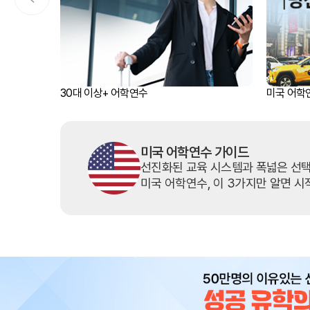
조기유학/
미국
미국 조기유학 
프로그램
교환학생
30대 이상+ 어학연수
미국 어학연
사립유학
보딩스쿨
관리유학
뉴질랜드
미국 어학연수 가이드
뉴질랜드 조기유
선진화된 교육 시스템과 폭넓은 선
프로그램
관리유학
미국 어학연수, 이 3가지만 알면 시
부모동반
조기유학 정
미국
호주
뉴질랜드