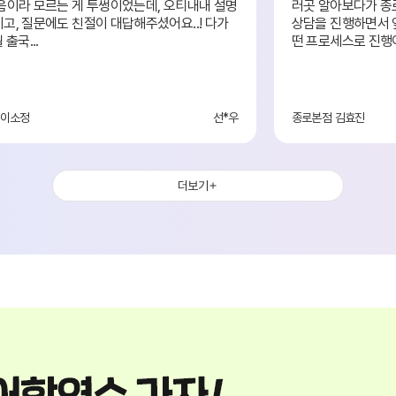
음이라 모르는 게 투썽이었는데, 오티내내 설명
러곳 알아보다가 종
종합 유학컨설팅
약관정보
고, 질문에도 친절이 대답해주셨어요..! 다가
상담을 진행하면서 
고객만족 서비스
 출국...
떤 프로세스로 진행이
해외지사 서비스
 이소정
선*우
종로본점 김효진
더보기