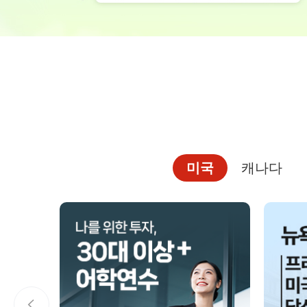
대학진학
미국
미국 유학 안내
대학진학
전공정보
프로그램
합격후기
미국
캐나다
대학순위
뉴질랜드
뉴질랜드 유학 
대학진학
유학 후 취업/
프로그램
대학순위