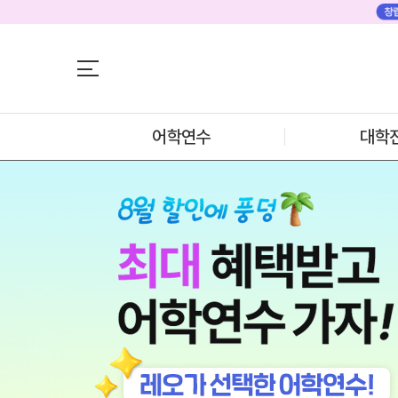
어학연수
어학연수
대학진학
미국
미국 어학연수 
조기/캠프
추천도시 및 인
프로그램
어학연수
대학
프로그램
학생후기
프로모션
학생후기
해외 어학연수
뉴질랜드
고객서비스
뉴질랜드 어학연
과정소개
유학가이드
프로그램
학생후기
종로유학원
프로모션
일본
일본 어학연수 
과정소개
학기별 추천학
프로그램