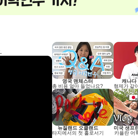
.
영국 맨체스터
캐나다
총 비용 얼마 들었나요?
형제가 같
뉴질랜드 오클랜드
미국 샌프
타지에서의 첫 홀로서기
카플란 어학