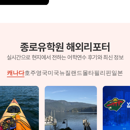
종로유학원 해외리포터
실시간으로 현지에서 전하는 어학연수 후기와 최신 정보
캐나다
호주
영국
미국
뉴질랜드
몰타
필리핀
일본