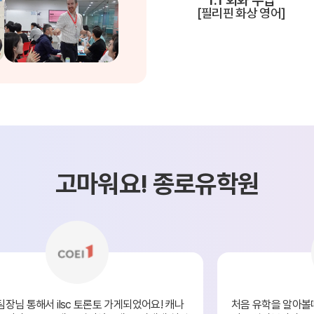
[필리핀 화상 영어]
(장학혜택)
불편사항 접수
드
유학Q&A
학교의뢰
고마워요! 종로유학원
원
내
수상 & 인증
회사소개
브랜드 대상
수상 & 인증
팀장님 통해서 ilsc 토론토 가게되었어요! 캐나
처음 유학을 알아볼
서비스 안내
약관정보