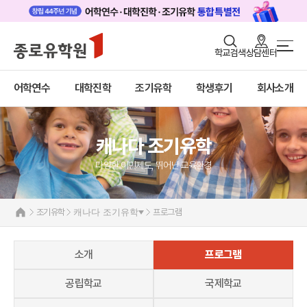
로그인
회원가입
학교검색
상담센터
조기유학/캠프 메인
어학연수
바로가기
+
어학연수
대학진학
조기유학
학생후기
회사소개
대학진학
미국
캐나다
조기/캠프
캐나다 조기유학 안내
캐나다 조기유학
프로그램
프로그램
다양한 이민제도, 뛰어난 교육환경
공립유학
학생후기
국제학교
고객서비스
관리유학
조기유학
캐나다 조기유학
프로그램
보딩스쿨
유학가이드
부모동반
소개
프로그램
종로유학원
영국
호주
공립학교
국제학교
뉴질랜드
필리핀