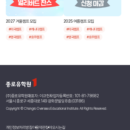
#방학캠프
#초중고캠프
2027 겨울캠프 모집
2025 여름캠프 모집
#미국캠프
#캐나다캠프
#미국캠프
#캐나다캠프
#영국캠프
#호주캠프
#영국캠프
#호주캠프
#뉴질랜드캠프
#필리핀캠프
#뉴질랜드캠프
#필리핀캠프
#싱가폴캠프
#말레이시아캠프
#싱가폴캠프
#말레이시아캠프
#인도네시아캠프
#한국캠프
#인도네시아캠프
#한국캠프
#주니어영어
#스쿨링
#주니어영어
#스쿨링
#여름캠프
#제주
#대학투어
#여름캠프
#제주
#대학투어
(주)종로유학원
대표자 : 이규헌
사업자등록번호 : 101-81-78682
서울시 종로구 세종대로 149 광화문빌딩 8층 (03186)
Copyright © Chongro Overseas Educational Institute. All Rights Reserved.
개인정보처리방침
이용약관
찾아오시는길