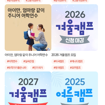
#중학생유학
#고등학생유학
#중학생유학
#고등학생유학
#캐나다명문대
#캐나다고등학교졸업장
#온타리오주국제사립고
#온타리오주크레딧학교
#온타리오주고교졸업장
#크레딧스쿨
#국제사립고등학교
#OSSD졸업장
#토론토대학
#워털루대학
#맥마스터대학교
아이만, 엄마랑 같이 주니어 어학연수
2026 겨울캠프 모집
#UT
#Waterloo
#어학연수
#실속만점
#미국캠프
#캐나다캠프
#McMaster
#BICC
#유학가기좋은나라
#인기국가
#영국캠프
#호주캠프
#UMC
#TAIE
#테이
#인기어학연수
#워킹홀리데이
#뉴질랜드캠프
#필리핀캠프
#태이
#캐나다유학
#캐나다어학연수
#싱가폴캠프
#말레이시아캠프
#호주유학
#호주어학연수
#인도네시아캠프
#한국캠프
#뉴질랜드유학
#뉴질랜드어학연수
#주니어영어
#스쿨링
#가족동반어학연수
#여름캠프
#제주
#대학투어