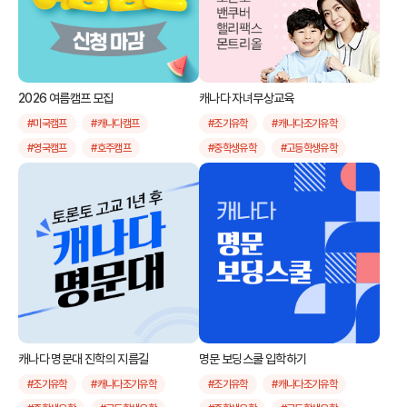
2026 여름캠프 모집
캐나다 자녀무상교육
#미국캠프
#캐나다캠프
#조기유학
#캐나다조기유학
#영국캠프
#호주캠프
#중학생유학
#고등학생유학
#뉴질랜드캠프
#필리핀캠프
#자녀무상교육
#유학후이민
#싱가폴캠프
#말레이시아캠프
#몬트리올핼리팩스자녀무상
#인도네시아캠프
#한국캠프
#토론토자녀무상
#밴쿠버자녀무상
#주니어영어
#스쿨링
#여름캠프
#제주
#대학투어
캐나다 명문대 진학의 지름길
명문 보딩스쿨 입학하기
#조기유학
#캐나다조기유학
#조기유학
#캐나다조기유학