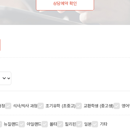
상담예약 확인
과정
석사/박사 과정
조기유학 (초중고)
교환학생 (중고생)
영어
뉴질랜드
아일랜드
몰타
필리핀
일본
기타