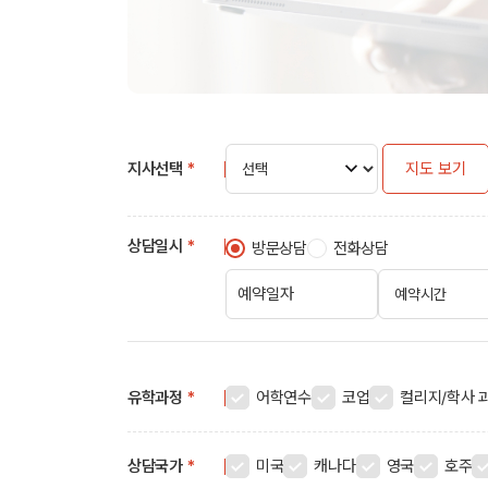
지사선택
*
지도 보기
상담일시
*
방문상담
전화상담
유학과정
*
어학연수
코업
컬리지/학사 
상담국가
*
미국
캐나다
영국
호주