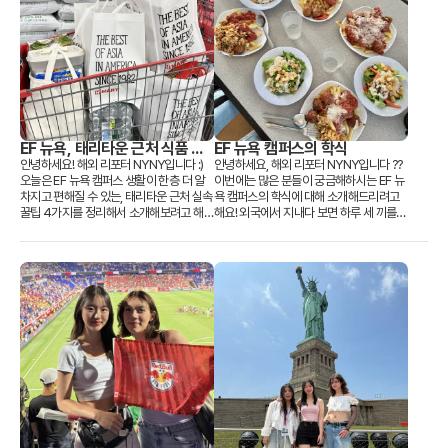
EF 뉴욕, 태리타운 근처 식품 가
EF 뉴욕 캠퍼스의 학식
게 & 쇼핑몰
안녕하세요! 해외 리포터 NYNY입니다 :)
안녕하세요, 해외 리포터 NYNY입니다 ??
오늘은 EF 뉴욕 캠퍼스 생활이 한층 더 알
이번에는 많은 분들이 궁금해하시는 EF 뉴
차지고 편해질 수 있는, 태리타운 근처 실속
욕 캠퍼스의 학식에 대해 소개해드리려고
꿀팁 4가지를 정리해서 소개해보려고 해
해요! 외국에서 지내다 보면 하루 세 끼를
요. 제가 직접 다녀와 보고 느낀 점들을 담...
챙겨 먹는 것도 큰 과제인데요, EF에서는...