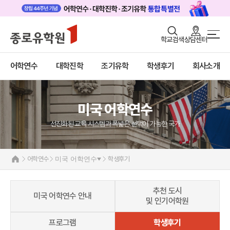
로그인
회원가입
학교검색
상담센터
어학연수 메인
어학연수
바로가기
+
어학연수
대학진학
조기유학
학생후기
회사소개
대학진학
미국
조기/캠프
미국 어학연수 안내
추천도시 및 인기어학원
미국 어학연수
프로그램
프로그램
선진화된 교육 시스템과 폭넓은 선택이 가능한 국가
학생후기
학생후기
프로모션
고객서비스
캐나다
어학연수
미국 어학연수
학생후기
영국
유학가이드
호주
뉴질랜드
추천 도시
종로유학원
미국 어학연수 안내
아일랜드
및 인기어학원
몰타
필리핀
프로그램
학생후기
일본