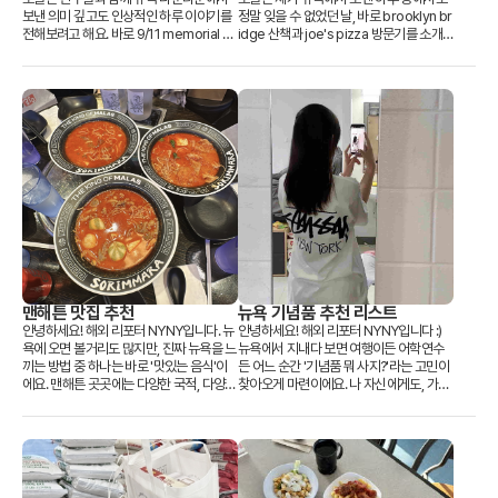
보낸 의미 깊고도 인상적인 하루 이야기를
정말 잊을 수 없었던 날, 바로 brooklyn br
전해보려고 해요. 바로 9/11 memorial 박
idge 산책과 joe's pizza 방문기를 소개
물관, one world trade c...
해드릴게요. ...
뉴욕 기념품 추천 리스트
맨해튼 맛집 추천
안녕하세요! 해외 리포터 NYNY입니다 :)
안녕하세요! 해외 리포터 NYNY입니다. 뉴
뉴욕에서 지내다 보면 여행이든 어학연수
욕에 오면 볼거리도 많지만, 진짜 뉴욕을 느
든 어느 순간 '기념품 뭐 사지?'라는 고민이
끼는 방법 중 하나는 바로 '맛있는 음식'이
찾아오게 마련이에요. 나 자신에게도, 가족
에요. 맨해튼 곳곳에는 다양한 국적, 다양한
이나 친구에게도 의미 있는...
스타일의 음식점들이 포...