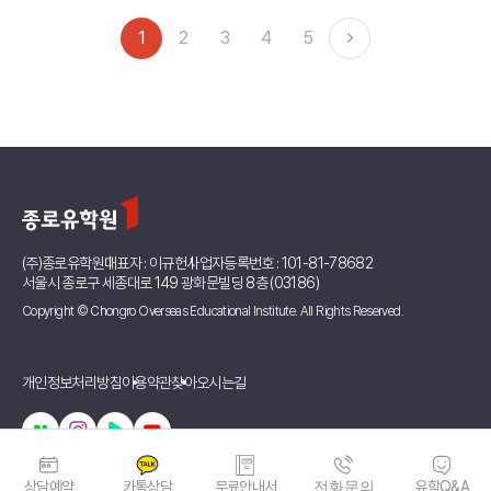
1
2
3
4
5
(주)종로유학원
대표자 : 이규헌
사업자등록번호 : 101-81-78682
서울시 종로구 세종대로 149 광화문빌딩 8층 (03186)
Copyright © Chongro Overseas Educational Institute. All Rights Reserved.
개인정보처리방침
이용약관
찾아오시는길
상담예약
카톡상담
무료안내서
전화문의
유학Q&A