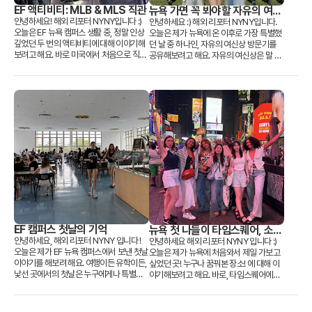
EF 액티비티: MLB & MLS 직관
뉴욕 가면 꼭 봐야할 자유의 여신
상
안녕하세요! 해외 리포터 NYNY입니다 :)
안녕하세요 :) 해외 리포터 NYNY입니다.
오늘은 EF 뉴욕 캠퍼스 생활 중, 정말 인상
오늘은 제가 뉴욕에 온 이후로 가장 특별했
깊었던 두 번의 액티비티에 대해 이야기해
던 날 중 하나인, 자유의 여신상 방문기를
보려고 해요. 바로 미국에서 처음으로 직관
공유해보려고 해요. 자유의 여신상은 말 그
한 MLB 야구와 MLS 축구 경기 이야기입...
대로 ‘뉴욕의 상징’이잖아요. 하지만 사...
EF 캠퍼스 첫날의 기억
뉴욕 첫 나들이 타임스퀘어, 소중
한 친구들을 만난 곳
안녕하세요, 해외 리포터 NYNY 입니다 !
안녕하세요 해외 리포터 NYNY 입니다 :)
오늘은 제가 EF 뉴욕 캠퍼스에서 보낸 첫날
오늘은 제가 뉴욕에 처음와서 제일 가보고
이야기를 해보려 해요. 여행이든 유학이든,
싶었던 곳! 누구나 꿈꿔본 장소! 에 대해 이
낯선 곳에서의 첫날은 누구에게나 특별하
야기해보려고 해요. 바로, 타임스퀘어에서
잖아요. 저에게도 그날은 긴장 반, 기대 반...
처음으로 친구들과 함께 시간을 보내며 느
꼈...