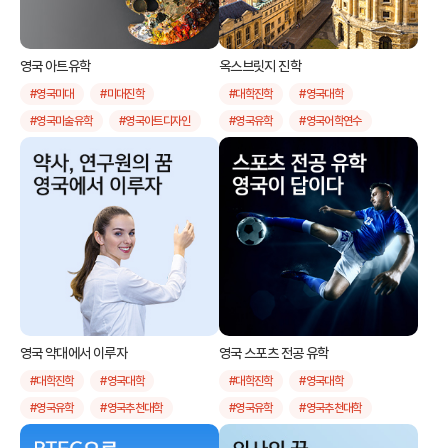
#캐나다대학원
#명문대
#대학지원
#에세이
#합격사례
영국 아트유학
옥스브릿지 진학
#합격후기
#명문대합격
#영국미대
#미대진학
#대학진학
#영국대학
#영국미술유학
#영국아트디자인
#영국유학
#영국어학연수
#추천대학
#아트유학
#추천대학
#인기국가
#대학진학
#영국아트유학
#옥스퍼드
#캠브리지
#추천아트디자인미술대학
#영국패션스쿨
#UCL
#LCF
#CSM
#골드스미스
#GOLDSMITHS
#코벤트리
#드몽포트
#킹스턴
#킹스톤
#첼시
#UAL
#CSVPA
영국 약대에서 이루자
영국 스포츠 전공 유학
#밸러비스
#bellerbys
#대학진학
#영국대학
#대학진학
#영국대학
#명문예술대학
#명문미술대학
#영국유학
#영국추천대학
#영국유학
#영국추천대학
#아트스쿨
#디자인스쿨
#약대유학
#영국약대유학
#스포츠유학
#영국스포츠유학
#순수미술
#인테리어디자인