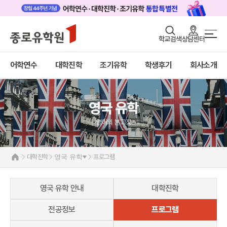
로그인
회원가입
학교검색
상담센터
대학진학 메인
어학연수
바로가기
+
어학연수
대학진학
조기유학
학생후기
회사소개
대학진학
미국
캐나다
조기/캠프
영국
영국 유학
영국 유학 안내
프로그램
대학진학
영어의 본고장
학생후기
전공정보
고객서비스
프로그램
대학진학
영국 유학
프로그램
합격후기
유학가이드
대학순위
호주
영국 유학 안내
대학진학
종로유학원
뉴질랜드
일본
전공정보
프로그램
네덜란드