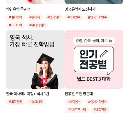
학위유학 특별전
영국유학에 도전하자!
#대학진학
#컬리지
#영국대학
#어학연수
#영국어학연수
#미국대학
#캐나다대학
#호주대학
#뉴질랜드대학
#유학후취업
#미국요리유학
#인기프로그램
영국 석사예비과정+ 석사 1년
전공별 추천 명문대
#대학진학
#영국대학
#어학연수
#인기어학연수
#인기프로그램
#대학진학
#추천컬리지
#유학후취업
#전공별
#해외인턴십
#스펙업