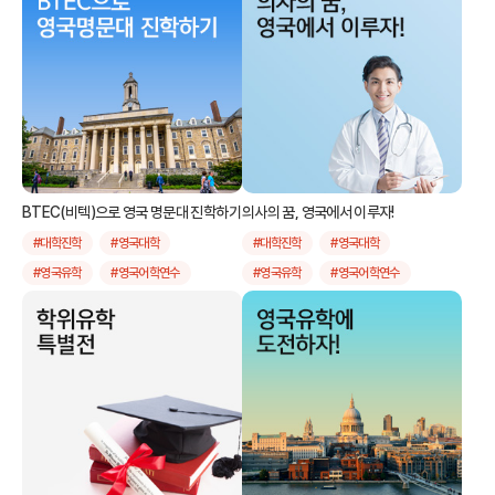
#영국약사
#스포츠에이전트
#회화
#패션디자인
#그래픽디자인
#건축디자인
#산업디자인
#순수미술
#응용미술
#자동차디자인
#사진디자인
#패션머천다이징
#쥬얼리디자인
#상품디자인
#애니메이션
#애니매이션
BTEC(비텍)으로 영국 명문대 진학하기
의사의 꿈, 영국에서 이루자!
#컴퓨터아트
#광고디자인
#대학진학
#영국대학
#대학진학
#영국대학
#포트폴리오
#미술대학
#영국유학
#영국어학연수
#영국유학
#영국어학연수
#인기국가
#실속만점
#추천대학
#의대유학
#영국의대유학