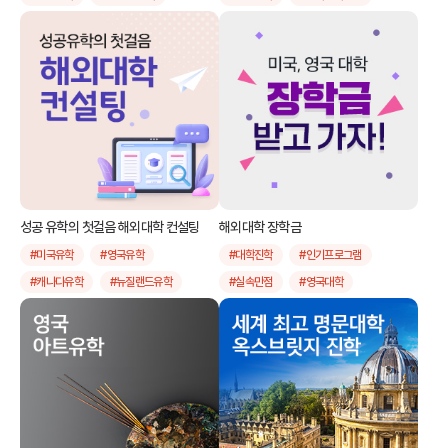
#뉴질랜드 대학
#해외대학진학
#인기국가
#인기프로그램
#패스웨이
#신입
#편입
#실속만점
#전공별
#특별전형
#낮은 내신
#명문대
#해외명문대
성공 유학의 첫걸음 해외대학 컨설팅
해외대학 장학금
#미국유학
#영국유학
#대학진학
#인기프로그램
#캐나다유학
#뉴질랜드유학
#실속만점
#영국대학
#호주유학
#미국대학
#미국대학
#장학금제공
#영국대학
#캐나다대학
#대학진학사례
#뉴질랜드 대학
#호주대학
#해외대학컨설팅
#대학컨설팅
#대학원유학
#미국대학원
#영국대학원
#호주대학원