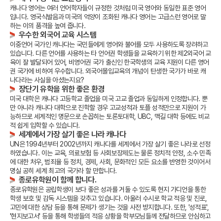
캐나다 영어는 여러 언어학자들이 규정한 것처럼 미국 영어와 동일한 표준 영어
입니다.
영국식발음과 미국의 억양이 조화된 캐나다 영어는 고급스런 영어로 말
하는 이의 품격을 높여 줍니다.
우수한 외국어 교육 시스템
이중언어 국가인 캐나다는 국민들에게 영어와 불어를 모두 사용하도록 장려하고
있습니다.
다른 언어를 사용하는 타 언어권 학생들을 교육하기 위한 제2외국어 교
육이 잘 발달되어 있어, 비영어권 국가 출신인 한국학생의 교육 지원이 다른 영어
권 국가에 비하여 우수합니다.
외국어몰입교육의 개념이 탄생한 국가가 바로 캐
나다라는 사실을 아셨는지요?
장단기 유학을 위한 좋은 환경
미국 대학은 캐나다 고등학교 졸업을 미국 고교 졸업과 동일하게 인정합니다.
뿐
만 아니라 캐나다 대학으로 진학할 경우 고교성적과 토플 성적만으로 지원이 가
능하므로 세계적인 명문으로 손꼽히는 토론토대학, UBC, 맥길 대학 등에도 비교
적 쉽게 입학할 수 있습니다.
세계에서 가장 살기 좋은 나라 캐나다
UN은 1994년부터 2002년까지 캐나다를 세계에서 가장 살기 좋은 나라로 선정
하였습니다.
이는 교육, 의료보험 등 사회보장제도는 물론 정치적 안정, 소수 민족
에 대한 처우, 범죄율 등 정치, 경제, 사회, 문화적인 모든 요소를 반영한 것이어서
명실 공히 세계 최고의 국가라 할 만합니다.
종로유학원이 함께 합니다.
종로유학원은 공립학생이 보다 좋은 성과를 거둘 수 있도록 현지 가디언을 통한
학생 보호 및 감독 시스템을 갖추고 있습니다.
아울러 수시로 학교 적응 및 진로,
고민에 대한 상담 등을 통해 문제가 생기는 것을 사전 방지합니다.
또한, '성적표',
'현지보고서' 등을 통해 학생들의 적응 상황을 학부모님들께 전달하므로 안심하고