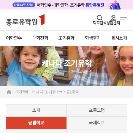
로그인
회원가입
학교검색
상담센터
조기유학/캠프 메인
어학연수
바로가기
+
어학연수
대학진학
조기유학
학생후기
회사소개
대학진학
미국
캐나다
조기/캠프
캐나다 조기유학 안내
캐나다 조기유학
프로그램
프로그램
다양한 이민제도, 뛰어난 교육환경
공립유학
학생후기
국제학교
고객서비스
관리유학
조기유학
캐나다 조기유학
공립유학
보딩스쿨
유학가이드
부모동반
소개
프로그램
종로유학원
영국
호주
공립학교
국제학교
뉴질랜드
필리핀