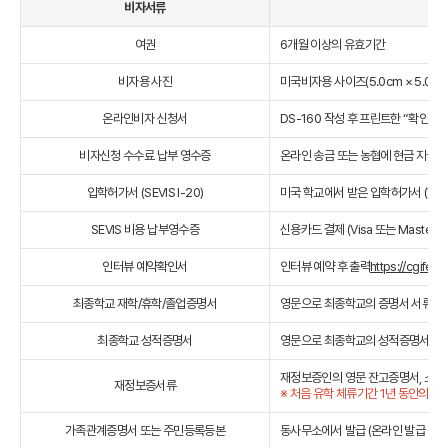
비자서류
여권
6개월 이상의 유효기간
비자용 사진
미국비자용 사이즈(5.0cm × 5.0cm
온라인비자 신청서
DS-160 작성 후 프린트한 “확인용지 (c
비자신청 수수료 납부 영수증
온라인 송금 또는 농협에 현금 지급
입학허가서 (SEVIS I-20)
미국 학교에서 받은 입학허가서 (학교
SEVIS 비용 납부영수증
신용카드 결제 (Visa 또는 Master)
h
인터뷰 예약확인서
인터뷰 예약 후 출력
https://cgifed
최종학교 재학/휴학/졸업증명서
영문으로 최종학교의 증명서 서류 (온
최종학교 성적증명서
영문으로 최종학교의 성적증명서 (온
재정보증인의 영문 잔고증명서, 소득서
재정보증서류
※ 처음 유학 체류기간 1년 동안의 
가족관계증명서 또는 주민등록등본
동사무소에서 발급 (온라인 발급 증명