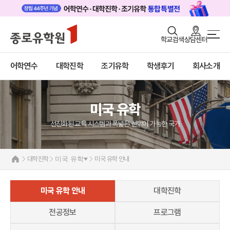
로그인
회원가입
학교검색
상담센터
대학진학 메인
어학연수
바로가기
+
어학연수
대학진학
조기유학
학생후기
회사소개
대학진학
미국
조기/캠프
미국 유학 안내
대학진학
미국 유학
프로그램
전공정보
선진화된 교육 시스템과 폭넓은 선택이 가능한 국가
학생후기
프로그램
합격후기
고객서비스
대학진학
미국 유학
미국 유학 안내
대학순위
캐나다
유학가이드
영국
호주
미국 유학 안내
대학진학
종로유학원
뉴질랜드
일본
전공정보
프로그램
네덜란드