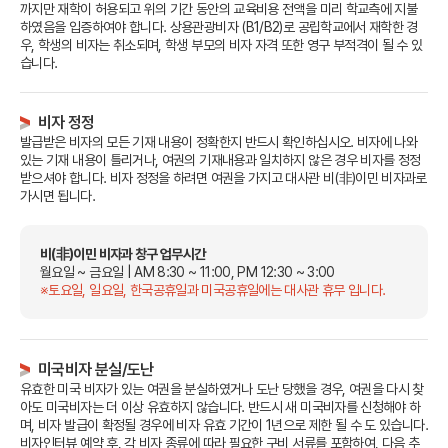
까지만 재학이 허용되고 위의 기간 동안의 교육비용 전액을
미리 학교측에 지불
하였음을 입증하여야 합니다.
상용관광비자 (B1/B2)로 공립학교에서 재학한 경
우, 학생의 비자는 취소되며, 학생 부모의 비자 자격 또한 영구 부적격이 될 수 있
습니다.
비자 정정
발급받은 비자의 모든 기재 내용이 정확한지 반드시 확인하십시오.
비자에 나와
있는 기재 내용이 틀리거나, 여권의 기재내용과 일치하지 않은 경우 비자를 정정
받으셔야 합니다.
비자 정정을 하려면 여권을 가지고 대사관 비(非)이민 비자과로
가시면 됩니다.
비(非)이민 비자과 창구 업무시간
월요일 ~ 금요일 | AM 8:30 ~ 11:00, PM 12:30 ~ 3:00
※토요일, 일요일, 한국공휴일과 미국공휴일에는 대사관 휴무 입니다.
미국비자 분실/도난
유효한 미국 비자가 있는 여권을 분실하였거나 도난 당했을 경우, 여권을 다시 찾
아도 미국비자는 더 이상 유효하지 않습니다.
반드시 새 미국비자를 신청해야 하
며, 비자 발급이 확정될 경우에 비자 유효 기간이 1년으로 제한 될 수 도 있습니다.
비자인터뷰 예약 후, 각 비자 종류에 따라 필요한 구비 서류를 포함하여, 다음 추