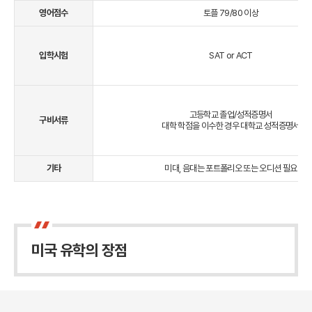
영어점수
토플 79/80 이상
입학시험
SAT or ACT
고등학교 졸업/성적증명서
구비서류
대학 학점을 이수한 경우 대학교 성적증명서
기타
미대, 음대는 포트폴리오 또는 오디션 필요
미국 유학의 장점