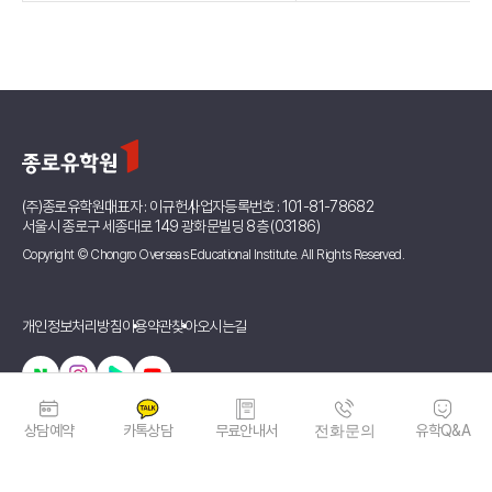
(주)종로유학원
대표자 : 이규헌
사업자등록번호 : 101-81-78682
서울시 종로구 세종대로 149 광화문빌딩 8층 (03186)
Copyright © Chongro Overseas Educational Institute. All Rights Reserved.
개인정보처리방침
이용약관
찾아오시는길
상담예약
카톡상담
무료안내서
전화문의
유학Q&A