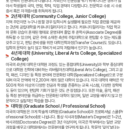
로 한국의 전문대학과 다릅니다.
사회인이 전문성을 닦기 위해 다니는 경우가 많
아서 학생들의 국적, 연령, 학력, 직업 경력이 다양합니다.
전문학교 수료 시 수료
증서 혹은 자격증서를 취득하게 됩니다.
2년제 대학 (Community College, Junior College)
지역 주민이면 누구나 원할 경우 입학시켜 실생활에 필요한 직업 훈련을 제공하
는 2년제 공립대학을 커뮤니티컬리지라고 합니다.
커뮤니티컬리지는 직업 학교
와 문화 강습이 혼재된 형태로 운영되며 졸업 후 준학사(Associate Degree)를
취득할 수 있으며,
같은 주에 소재한 4년제 주립대학으로 편입할 수 있는 제도를
갖추고 있고, 편입 준비생을 위한 대학진학과정(Transfer Course)도 있습니다.
입학의 문턱이 높지 않고 학비가 비교적 저렴해서 인기가 높습니다.
4년제 대학 (University, Liberal Arts College, Specialized
College)
미국의 4년제 대학은 대학원 과정도 있는 종합대학(University)과 학부 중심대학
으로 대학원 진학에 대비하는 리버럴아츠대학(Liberal Arts College),
그리고 공
학, 패션, 디자인 등 특정 분야에 전문화된 대학(Specialized College)으로 구분
되며 미국 전역에 약 2,200여 개의 많은 대학이 있습니다.
미국 대학의 매력은 약
500개 학과 이상의 다양한 전공과 학생을 존중하는 교육 시스템, 다양한 장학제
도 등이 있으며,
편입학 기회가 많은 것도 큰 장점입니다.
또한 미술, 음악, 패션
등 특정 분야만을 취급하는 전문화된 대학이 많으며, 일반 교양을 배우지 않고 전
문적이고 실질적인 학습을 합니다.
대학원 (Graduate School / Professional School)
미국의 대학원은 크게 학술계 대학원(Graduate School)과 프로페셔널 스쿨(Pr
ofessional School)로 나뉩니다.
통상 석사과정(Master’s Degree)은 1~2년,
박사과정(Doctorate Degree)은 3년 이상이며,
미국은 학부에서는 일반 교양
과정을 배우고 대학원에서는 전문분야를 연구하게 됩니다.
학문적 ‘깊이’보다는