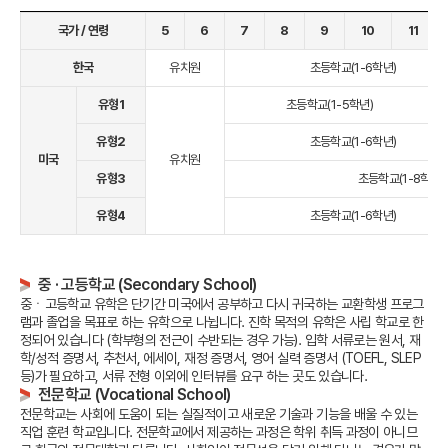
국가 / 연령
5
6
7
8
9
10
11
한국
유치원
초등학교(1-6학년)
유형1
초등학교(1-5학년)
유형2
초등학교(1-6학년)
미국
유치원
유형3
초등학교(1-8학년)
유형4
초등학교(1-6학년)
중 · 고등학교 (Secondary School)
중ㆍ고등학교 유학은 단기간 미국에서 공부하고 다시 귀국하는 교환학생 프로그
램과 졸업을 목표로 하는 유학으로 나뉩니다.
진학 목적의 유학은 사립 학교로 한
정되어 있습니다 (학부형의 전근이 수반되는 경우 가능).
입학 서류로는 원서, 재
학/성적 증명서, 추천서, 에세이, 재정 증명서, 영어 실력 증명서 (TOEFL, SLEP
등)가 필요하고, 서류 전형 이외에 인터뷰를 요구 하는 곳도 있습니다.
전문학교 (Vocational School)
전문학교는 사회에 도움이 되는 실질적이고 새로운 기술과 기능을 배울 수 있는
직업 훈련 학교입니다.
전문학교에서 제공하는 과정은 학위 취득 과정이 아니므