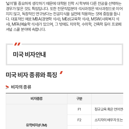
‘넓이’를 중요하게 생각하기 때문에 대학원 진학 시 학부와 다른 전공을 선택하는
경우가 많은 것도 특징입니다.
또한 전문직업분야 석사과정은 박사과정으로 이어
지지 않고, 독창적인 연구보다는 전공지식을 실전에 적용하는 것에 중점을 둡니
다.
대표적인 예로 MBA(경영학 석사), MEd(교육학 석사), MSW(사회복지 석
사), MFA(예술학 석사)가 있으며,
그 밖에도 치의학, 수의학, 건축학 등이 프로페
셔널 스쿨 분야에 속합니다.
미국 비자안내
미국 비자 종류와 특징
비자의 종류
비자종류
구분
F1
정규교육 혹은 언어연수를 위한
F2
소지자의 배우자 또는 자녀 (
유학비자(F/M)