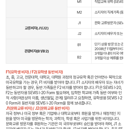
M1
직업교육 유학 (SEVIS I-
M2
소지자의 직계가족 (동반자 S
J1
문화 교류방문자 (SEVIS D
교류비자(J1/J2)
J2
소지자의 배우자 또는 자녀 (
단기 상용 방문 또는 관광 
B1
2008년 11월부터 비자면
관광비자(B1/B2)
3개월 이내의 미국 여행,
B2
3개월 이상 체류를 원하는
F1(유학생 비자) / F2(유학생 동반 비자)
초, 중, 고교, 전문대학, 대학교, 대학원 과정의 정규유학 혹은 언어연수 목적으로
미국유학을 가는 경우, F1 비자를 받아야 합니다.
F1 소지자의 배우자 또는 자녀가
동반하고자 할 경우, 동반 가족들은 F2 비자를 받아야 합니다. F1은 SEVIS I-20,
F2는 동반자용 SEVIS I-20 Form 필요하며, 입학한 학교에 가족 동반 여부와 인
적 사항(여권상의 이름, 생년월일, 관계) 알려주고 요청하면, 유학생용 SEVIS I-2
0 Form과 동반자용 SEVIS I-20 Form을 함께 보내줍니다.
J1(문화교류 비자) / J2(문화교류 동반 비자)
자국 정부나 미국 정부 혹은 기업체나 대학교로부터 후원을 받거나 재정적인 지
원을 받아 미국을 방문하는 학자, 과학자, 학생 혹은 사업가를 위한 비자입니다.
문화교류 방문자를 후원하는 기관은 미 국무부로부터 승인을 받아야 하며, J1 소
지자의 배우자 또는 자녀가 동반하고자 할 때, J2 비자를 받아야 합니다.
J1은 SE