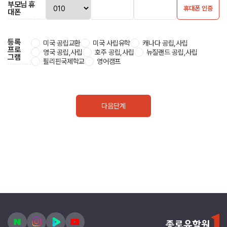
부모님 휴
휴대폰 인증
대폰
등록
미국 공립교환
미국 사립유학
캐나다 공립,사립
프로
영국 공립,사립
호주 공립,사립
뉴질랜드 공립,사립
그램
필리핀국제학교
영어캠프
다음단계