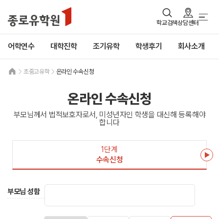
학교검색
상담센터
어학연수
대학진학
조기유학
학생후기
회사소개
초중고유학
온라인 수속신청
온라인 수속신청
부모님께서 법적보호자로서, 미성년자인 학생을 대신해 등록해야
합니다
1단계
수속신청
부모님 성함