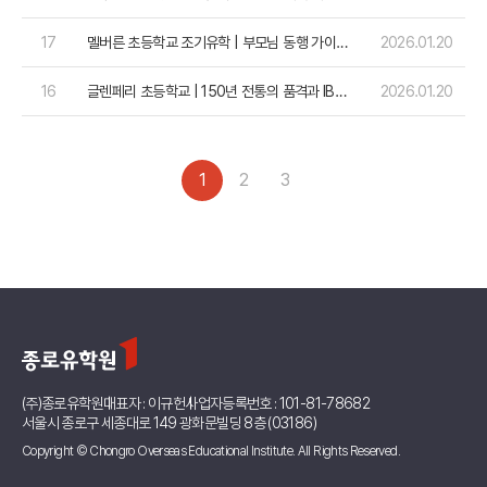
인증을 받은 환경 교육 명문
17
멜버른 초등학교 조기유학 | 부모님 동행 가이드
2026.01.20
및 2026 추천 학교
16
글렌페리 초등학교 | 150년 전통의 품격과 IB
2026.01.20
PYP 글로벌 리더 교육
1
2
3
(주)종로유학원
대표자 : 이규헌
사업자등록번호 : 101-81-78682
서울시 종로구 세종대로 149 광화문빌딩 8층 (03186)
Copyright © Chongro Overseas Educational Institute. All Rights Reserved.