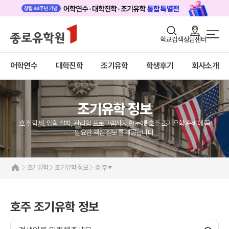
로그인
회원가입
학교검색
상담센터
조기유학/캠프 메인
어학연수
바로가기
+
어학연수
대학진학
조기유학
학생후기
회사소개
대학진학
미국
캐나다
조기/캠프
영국
호주
조기유학 정보
프로그램
뉴질랜드
필리핀
호주 학제, 입학 절차, 관리형 프로그램까지 한눈에! 호주 조기유학 준비에 꼭
학생후기
교환학생
필요한 핵심 정보를 제공합니다.
영어캠프
고객서비스
조기유학 정보
조기유학
조기유학 정보
호주
유학가이드
종로유학원
호주 조기유학 정보