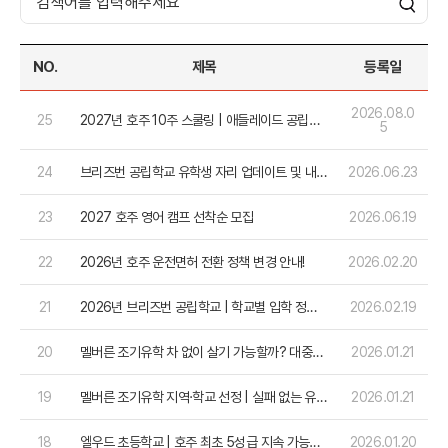
NO.
제목
등록일
2026.08.0
25
2027년 호주 10주 스쿨링 | 애들레이드 공립초
5
등학교
24
브리즈번 공립학교 유학생 자리 업데이트 및 내년
2026.06.23
1월 원서접수 마감 공지
23
2027 호주 영어 캠프 선착순 모집
2026.06.19
22
2026년 호주 운전면허 전환 정책 변경 안내!
2026.02.20
21
2026년 브리즈번 공립학교 | 학교별 입학 정원
2026.02.19
(Capacity) 및 가능 여부
20
멜버른 조기유학 차 없이 살기 가능할까? 대중교
2026.01.21
통 시스템 분석 및 유학생/학부모 가이드
19
멜버른 조기유학 지역·학교 선정 | 실패 없는 유학
2026.01.21
을 위한 4가지 핵심 기준
18
엘우드 초등학교 | 호주 최초 5성급 지속 가능성
2026.01.20