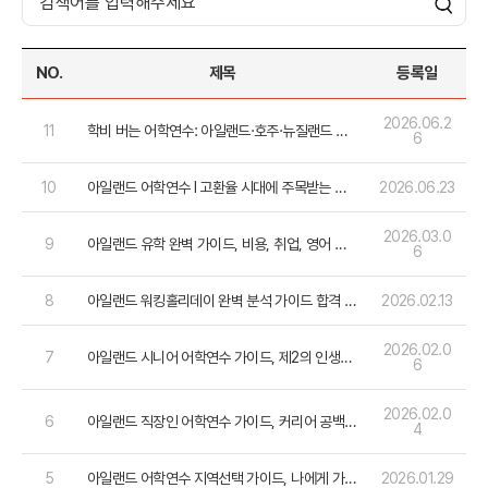
NO.
제목
등록일
2026.06.2
11
학비 버는 어학연수: 아일랜드·호주·뉴질랜드 학
6
생비자로 합법적인 아르바이트 가능
10
아일랜드 어학연수 l 고환율 시대에 주목받는 이
2026.06.23
유 + 추천어학원
2026.03.0
9
아일랜드 유학 완벽 가이드, 비용, 취업, 영어 실
6
력을 한 번에 잡는 비법
8
아일랜드 워킹홀리데이 완벽 분석 가이드 합격 비
2026.02.13
법부터 현지 취업까지 한번에!
2026.02.0
7
아일랜드 시니어 어학연수 가이드, 제2의 인생을
6
즐기는 가장 우아한 방법
2026.02.0
6
아일랜드 직장인 어학연수 가이드, 커리어 공백을
4
도약의 기회로!
5
아일랜드 어학연수 지역선택 가이드, 나에게 가장
2026.01.29