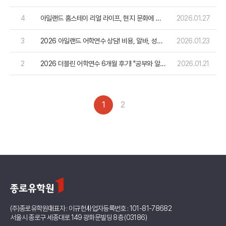
잘 맞는 도시는?
4
아일랜드 홈스테이 리얼 라이프, 현지 문화에 스
2026.01.27
며드는 완벽 가이드
3
2026 아일랜드 어학연수 상담! 비용, 알바, 성공
2026.01.23
전략 완벽 가이드
2
2026 더블린 어학연수 6개월 후기! "공부와 알
2026.01.21
바, 두 마리 토끼 잡기"
1
2
(주)종로유학원
대표자 : 이규헌
사업자등록번호 : 101-81-78682
서울시 종로구 세종대로 149 광화문빌딩 8층 (03186)