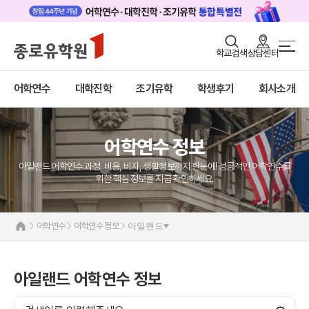
로그인
회원가입
학교검색
상담센터
어학연수 메인
어학연수
바로가기
+
어학연수
대학진학
조기유학
학생후기
회사소개
대학진학
미국
캐나다
조기/캠프
영국
호주
어학연수 정보
프로그램
뉴질랜드
아일랜드
아일랜드 어학연수 과정, 비용, 비자, 생활정보까지 한눈에! 성공적인 어학연수를
학생후기
몰타
위한 핵심 정보를 지금 확인하세요.
필리핀
고객서비스
일본
어학연수 정보
어학연수
어학연수 정보
아일랜드
유학가이드
종로유학원
아일랜드 어학연수 정보