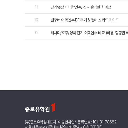
11
단기vs장기 어학연수, 진짜 솔직한 차이점
조기유학/
미국
10
밴쿠버 어학연수 EF 후기 & 컴패스 카드 가이드
미국 조기유학 
프로그램
9
캐나다/호주/영국 단기 어학연수 비교 (비용, 항공권 예
교환학생
사립유학
보딩스쿨
관리유학
뉴질랜드
뉴질랜드 조기유
프로그램
관리유학
부모동반
조기유학 정
미국
호주
뉴질랜드
(주)종로유학원
대표자 : 이규헌
사업자등록번호 : 101-81-78682
서울시 종로구 세종대로 149 광화문빌딩 8층 (03186)