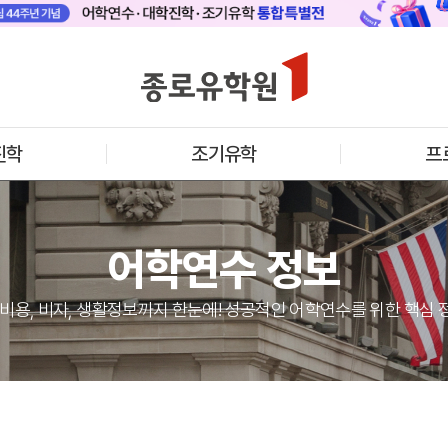
 메인
바로가기 +
캐나다
영국
안내
캐나다 어학연수 안내
영국 어학연수 
기어학원
추천도시 및 인기어학원
과정소개
프로그램
프로그램
진학
조기유학
프
학생후기
학생후기
프로모션
프로모션
아일랜드
몰타
수 안내
아일랜드 어학연수 안내
몰타 어학연수 
과정소개
과정소개
어학연수 정보
프로그램
프로그램
프로모션
프로모션
어학연수 정보
 비용, 비자, 생활정보까지 한눈에! 성공적인 어학연수를 위한 핵심 
안내
미국
캐나다
교
영국
호주
뉴질랜드
아일랜드
몰타
필리핀