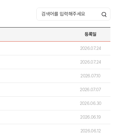
등록일
호주
2026.07.24
호주 유학 안내
대학진학
2026.07.24
유학 후 취업/이민
프로그램
합격후기
2026.07.10
대학순위
해외유학 정보
안내
미국
2026.07.07
캐나다
영국
2026.06.30
호주
뉴질랜드
2026.06.19
2026.06.12