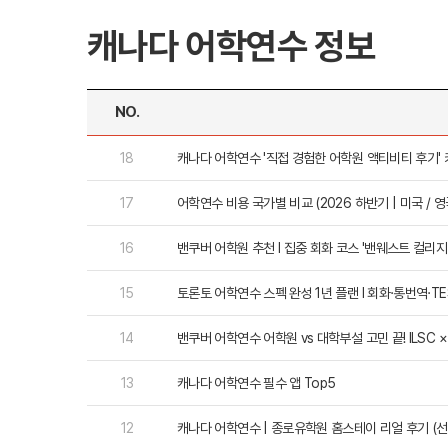
캐나다 어학연수 정보
NO.
대학진학
미국
18
캐나다 어학연수 '직접 경험한 어학원 액티비티 후기' 카
미국 유학 안내
대학진학
17
어학연수 비용 국가별 비교 (2026 하반기 | 미국 / 영국
전공정보
프로그램
합격후기
16
밴쿠버 어학원 추천 l 집중 회화 코스 '밴웨스트 컬리지 
대학순위
뉴질랜드
뉴질랜드 유학 
15
토론토 어학연수 스펙 완성 1년 플랜 l 회화·통번역·T
대학진학
유학 후 취업/
14
밴쿠버 어학연수 어학원
프로그램
대학순위
13
캐나다 어학연수 필수 앱 Top5
12
캐나다 어학연수 | 종로유학원 홈스테이 리얼 후기 (