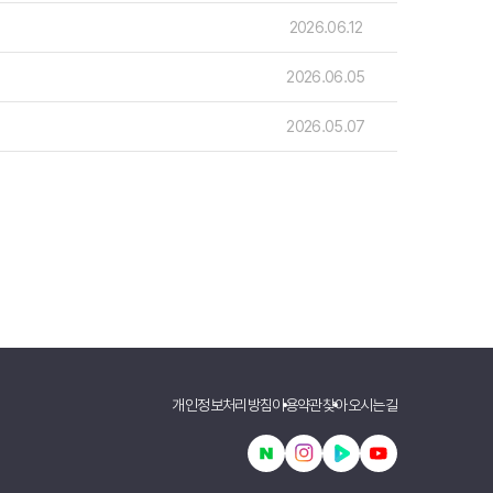
2026.06.12
호주
2026.06.05
안내
호주 조기유학 안내
프로그램
2026.05.07
브리즈번유학
정착안내
영어캠프
영어캠프 HOME
생
프로그램
얼리버드
등록절차
개인정보처리방침
이용약관
찾아오시는길