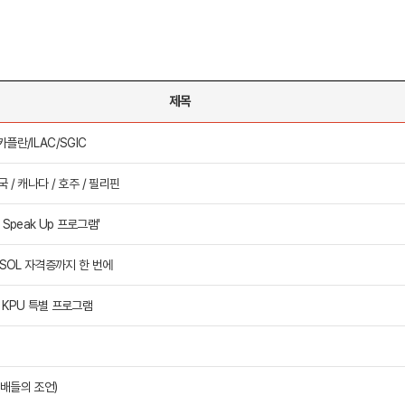
제목
 메인
바로가기 +
캐나다
영국
플란/ILAC/SGIC
캐나다 유학 안내
영국 유학 안내
대학진학
대학진학
 / 캐나다 / 호주 / 필리핀
유학 후 취업/이민
전공정보
프로그램
프로그램
합격후기
합격후기
Speak Up 프로그램'
대학순위
대학순위
일본
네덜란드
안내
일본 유학 안내
네덜란드 유학 
ESOL 자격증까지 한 번에
대학진학
대학진학
이민
프로그램
입학사례
 vs 대학부설 고민 끝! ILSC × KPU 특별 프로그램
대학순위
대학순위
선배들의 조언)