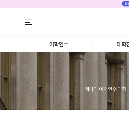
어학연수
어학연수
대학진학
미국
미국 어학연수 
조기/캠프
추천도시 및 인
프로그램
어학연수
대학
프로그램
학생후기
프로모션
학생후기
뉴질랜드
고객서비스
뉴질랜드 어학연
과정소개
유학가이드
프로그램
학생후기
종로유학원
프로모션
일본
캐나다 어학연수 과정,
일본 어학연수 
과정소개
학기별 추천학
프로그램