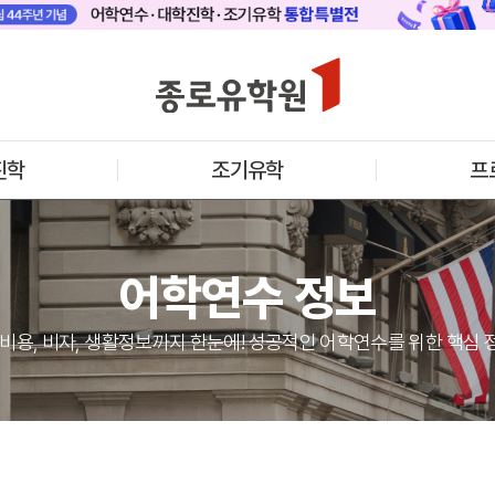
 메인
바로가기 +
캐나다
영국
안내
캐나다 어학연수 안내
영국 어학연수 
기어학원
추천도시 및 인기어학원
과정소개
프로그램
프로그램
진학
조기유학
프
학생후기
학생후기
프로모션
프로모션
아일랜드
몰타
수 안내
아일랜드 어학연수 안내
몰타 어학연수 
과정소개
과정소개
어학연수 정보
프로그램
프로그램
프로모션
프로모션
어학연수 정보
 비용, 비자, 생활정보까지 한눈에! 성공적인 어학연수를 위한 핵심 
안내
미국
캐나다
교
영국
호주
뉴질랜드
아일랜드
몰타
필리핀