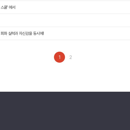
 스쿨' 에서
캠프 메인
바로가기 +
캐나다
영국
안내
캐나다 조기유학 안내
영국 조기유학 
프로그램
프로그램
, 회화 실력과 자신감을 동시에!
공립유학
공립유학
국제학교
국제보딩
관리유학
관리유학
보딩스쿨
부모동반
1
2
필리핀
교환학생
학 안내
필리핀 조기유학 안내
미국 교환학생
프로그램
캐나다 교환학
국제학교
영국 교환학생
보