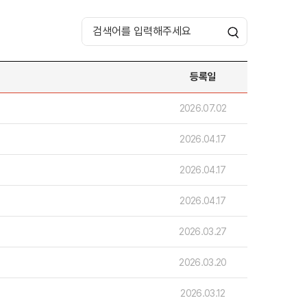
등록일
호주
2026.07.02
호주 유학 안내
대학진학
2026.04.17
유학 후 취업/이민
프로그램
합격후기
2026.04.17
대학순위
해외유학 정보
안내
미국
2026.04.17
캐나다
영국
2026.03.27
호주
뉴질랜드
2026.03.20
2026.03.12