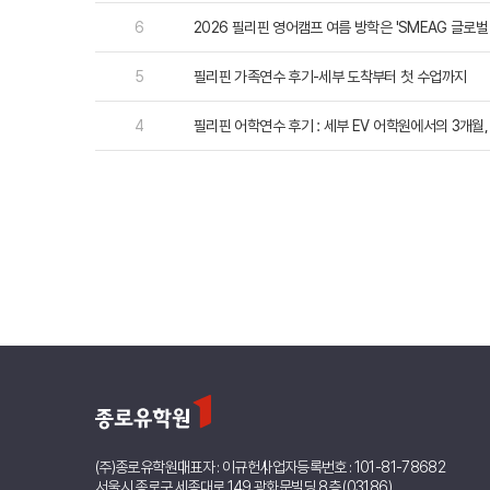
6
2026 필리핀 영어캠프 여름 방학은 'SMEAG 글로벌
조기유학/
미국
5
필리핀 가족연수 후기-세부 도착부터 첫 수업까지
미국 조기유학 
프로그램
4
필리핀 어학연수 후기 : 세부 EV 어학원에서의 3개월
교환학생
사립유학
보딩스쿨
관리유학
뉴질랜드
뉴질랜드 조기유
프로그램
관리유학
부모동반
조기유학 정
미국
호주
뉴질랜드
(주)종로유학원
대표자 : 이규헌
사업자등록번호 : 101-81-78682
서울시 종로구 세종대로 149 광화문빌딩 8층 (03186)