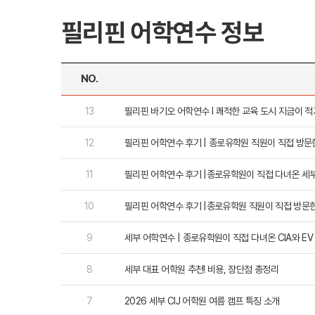
필리핀 어학연수 정보
NO.
대학진학
미국
13
필리핀 바기오 어학연수 l 쾌적한 교육 도시 지금이 적
미국 유학 안내
대학진학
12
필리핀 어학연수 후기 | 종로유학원 직원이 직접 방문
전공정보
프로그램
합격후기
11
필리핀 어학연수 후기 |종로유학원이 직접 다녀온 세부 블
대학순위
뉴질랜드
뉴질랜드 유학 
10
필리핀 어학연수 후기 |종로유학원 직원이 직접 방문한 
대학진학
유학 후 취업/
9
세부 어학연수 | 종로유학원이 직접 다녀온 CIA와 EV
프로그램
대학순위
8
세부 대표 어학원 추천! 비용, 장단점 총정리
7
2026 세부 CIJ 어학원 여름 캠프 특징 소개