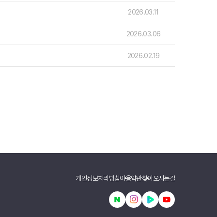
2026.03.11
호주
2026.03.06
안내
호주 조기유학 안내
프로그램
2026.02.19
브리즈번유학
정착안내
영어캠프
영어캠프 HOME
생
프로그램
얼리버드
등록절차
개인정보처리방침
이용약관
찾아오시는길