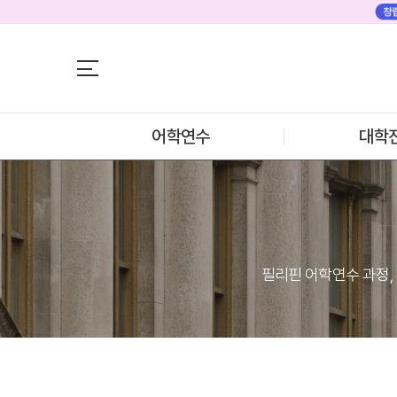
어학연수
어학연수
대학진학
미국
미국 어학연수 
조기/캠프
추천도시 및 인
프로그램
어학연수
대학
프로그램
학생후기
프로모션
학생후기
뉴질랜드
고객서비스
뉴질랜드 어학연
과정소개
유학가이드
프로그램
학생후기
종로유학원
프로모션
일본
필리핀 어학연수 과정,
일본 어학연수 
과정소개
학기별 추천학
프로그램