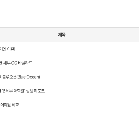
제목
 메인
바로가기 +
캐나다
영국
기인 이유!
캐나다 유학 안내
영국 유학 안내
대학진학
대학진학
한 세부 CG 바닐라드
유학 후 취업/이민
전공정보
프로그램
프로그램
합격후기
합격후기
루오션(Blue Ocean)
대학순위
대학순위
일본
네덜란드
안내
일본 유학 안내
네덜란드 유학 
'B세부 어학원' 생생 리포트
대학진학
대학진학
이민
프로그램
입학사례
 어학원 비교
대학순위
대학순위