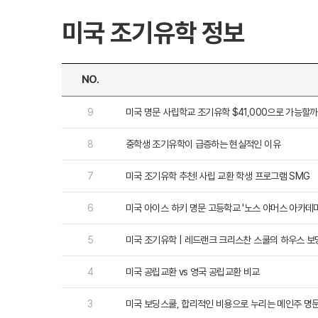
미국 조기유학 정보
NO.
대학진학
미국
9
미국 명문 사립학교 조기유학 $41,000으로 가능할까
미국 유학 안내
대학진학
8
중학생 조기유학이 급증하는 현실적인 이유
전공정보
프로그램
합격후기
7
미국 조기유학 추천! 사립 교환 학생 프로그램 SMG
대학순위
뉴질랜드
뉴질랜드 유학 
6
미국 아이스 하키 명문 고등학교 '노스 야머스 아카데미
대학진학
유학 후 취업/
5
미국 조기유학 | 레드랜크 크리스찬 스쿨의 하우스 보
프로그램
대학순위
4
미국 공립교환 vs 영국 공립교환 비교
3
미국 보딩스쿨, 합리적인 비용으로 누리는 메인주 명