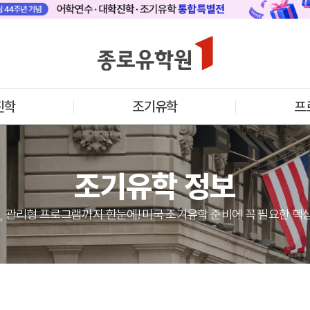
 메인
바로가기 +
캐나다
영국
안내
캐나다 어학연수 안내
영국 어학연수 
기어학원
추천도시 및 인기어학원
과정소개
프로그램
프로그램
진학
조기유학
프
학생후기
학생후기
프로모션
프로모션
아일랜드
몰타
수 안내
아일랜드 어학연수 안내
몰타 어학연수 
과정소개
과정소개
조기유학 정보
프로그램
프로그램
프로모션
프로모션
어학연수 정보
차, 관리형 프로그램까지 한눈에! 미국 조기유학 준비에 꼭 필요한 핵
안내
미국
캐나다
교
영국
호주
뉴질랜드
아일랜드
몰타
필리핀