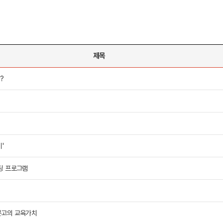
제목
 메인
바로가기 +
캐나다
영국
?
캐나다 유학 안내
영국 유학 안내
대학진학
대학진학
유학 후 취업/이민
전공정보
프로그램
프로그램
합격후기
합격후기
대학순위
대학순위
일본
네덜란드
안내
일본 유학 안내
네덜란드 유학 
'
대학진학
대학진학
이민
프로그램
입학사례
딩 프로그램
대학순위
대학순위
문고의 교육가치