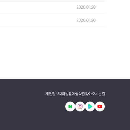
2026.01.20
호주
2026.01.20
안내
호주 조기유학 안내
프로그램
브리즈번유학
정착안내
영어캠프
영어캠프 HOME
생
프로그램
얼리버드
등록절차
개인정보처리방침
이용약관
찾아오시는길