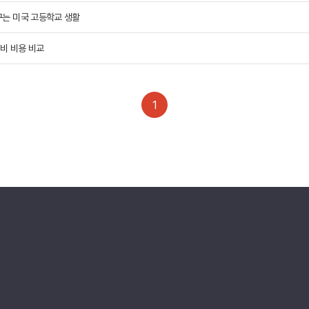
꾸는 미국 고등학교 생활
캠프 메인
바로가기 +
캐나다
영국
성비 비용 비교
안내
캐나다 조기유학 안내
영국 조기유학 
프로그램
프로그램
공립유학
공립유학
국제학교
국제보딩
1
관리유학
관리유학
보딩스쿨
부모동반
필리핀
교환학생
학 안내
필리핀 조기유학 안내
미국 교환학생
프로그램
캐나다 교환학
국제학교
영국 교환학생
보