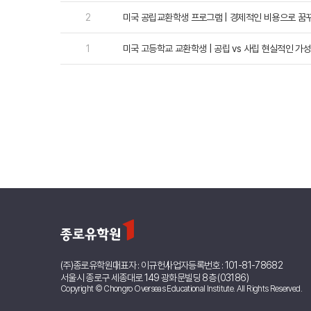
2
미국 공립교환학생 프로그램 | 경제적인 비용으로 꿈
조기유학/
미국
1
미국 고등학교 교환학생 | 공립 vs 사립 현실적인 가
미국 조기유학 
프로그램
교환학생
사립유학
보딩스쿨
관리유학
뉴질랜드
뉴질랜드 조기유
프로그램
관리유학
부모동반
조기유학 정
미국
호주
뉴질랜드
(주)종로유학원
대표자 : 이규헌
사업자등록번호 : 101-81-78682
서울시 종로구 세종대로 149 광화문빌딩 8층 (03186)
Copyright © Chongro Overseas Educational Institute. All Rights Reserved.