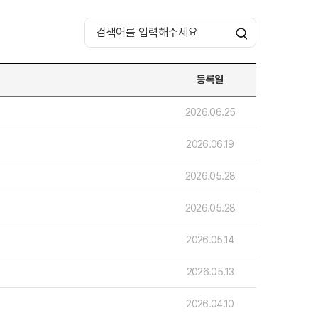
등록일
호주
2026.06.25
호주 유학 안내
대학진학
2026.06.19
유학 후 취업/이민
프로그램
합격후기
2026.05.28
대학순위
해외유학 정보
안내
미국
2026.05.28
캐나다
영국
2026.05.14
호주
뉴질랜드
2026.05.13
2026.04.10