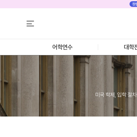
어학연수
어학연수
대학진학
미국
미국 어학연수 
조기/캠프
추천도시 및 인
프로그램
어학연수
대학
프로그램
학생후기
프로모션
학생후기
뉴질랜드
고객서비스
뉴질랜드 어학연
과정소개
유학가이드
프로그램
학생후기
종로유학원
프로모션
일본
미국 학제, 입학 절
일본 어학연수 
과정소개
학기별 추천학
프로그램