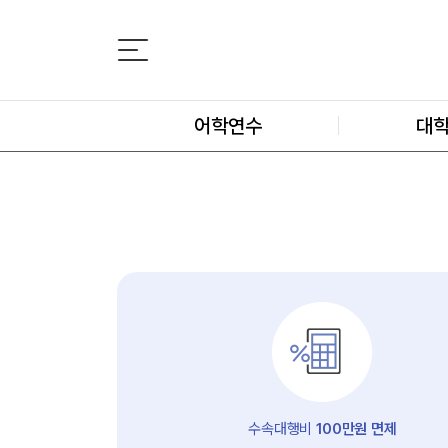
어학연수
대
수속대행비
100만원 면제