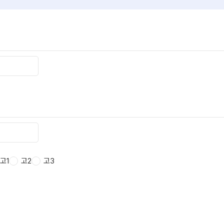
고1
고2
고3