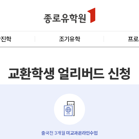
학진학
조기유학
프로
교환학생 얼리버드 신청
출국전 3개월
미교과온라인수업