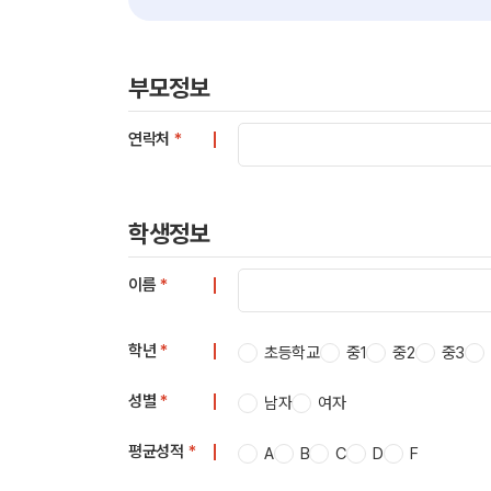
부모정보
연락처
*
학생정보
이름
*
학년
*
초등학교
중1
중2
중3
성별
*
남자
여자
평균성적
*
A
B
C
D
F