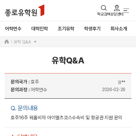
학교검색
상담센터
어학연수
대학진학
조기유학
학생후기
회사소개
유학 Q&A
유학Q&A
문의국가 :
호주
강**
문의과정 :
어학연수
2026-02-26
Q. 문의내용
호주16주 워홀비자 아이엘츠코스수속비 및 항공권 지원 문의