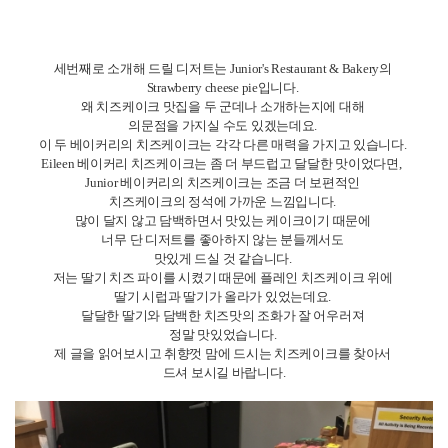
목록보기
(주)종로유학원
대표자 : 이규헌
사업자등록번호 : 101-81-78682
서울시 종로구 세종대로 149 광화문빌딩 8층 (03186)
개인정보처리방침
이용약관
찾아오시는 길
Copyright © Chongro Overseas Educational Institute. All Rights Reserved.