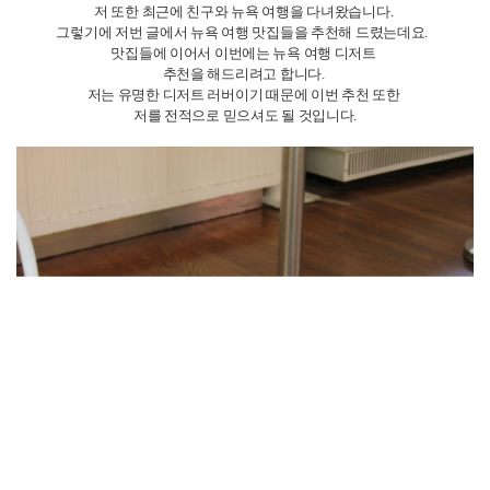
바나나 푸딩은 크림과 빵의 양 조절이 정말 적절하였으며
바닐라 향이 잘 느껴지는 부드럽고 맛있는 디저트였습니다.
뉴욕에서 디저트를 하나만 먹어야 한다면
저는 고민도 없이 이 매그놀리아 베이커리를 선택하겠습니다.
두번째로 소개해 드릴 디저트는 Eileen's Special Cheesecake의
Salted caramel cheesecake입니다.
뉴욕에 왔는데 치즈케이크를 안 먹고 갈 수 없겠죠?
이 디저트집은 소호 쪽에 있기 때문에 소호를 방문하는 날
쇼핑 중에 방문하기 좋은 최적의 위치입니다.
플레인, 딸기, 블루베리 등등 다양한 맛들이 있지만
저는
솔티드 카라멜을 선택했는데요.
이 선택은 올해 최고의 선택이라고 감히 말할 수 있겠습니다.
부
드러운 크림 형태의 치즈케이크 위에 올라간 설탕 코팅 조합은
정말 환상적이었습니다.
단짠을 좋아하시는 분들이라면 무조건 솔티드 카라멜 맛을
선택하시길 바랍니다.
딸기와 블루베리 맛도 인기가 많으므로 과일을 좋아하시는 분들은
과일이 들어간 맛을 선택하셔도 좋을 것 같습니다.