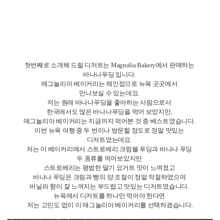
세번째로 소개해 드릴 디저트는 Junior's Restaurant & Bakery의
Strawberry cheese pie입니다.
왜 치즈케이크 맛집을 두 군데나 소개하는지에 대해
의문점을 가지실 수도 있겠는데요.
이 두 베이커리의 치즈케이크는 각각 다른 매력을 가지고 있습니다.
Eileen 베이커리 치즈케이크는 좀 더 부드럽고 달달한 맛이었다면,
Junior 베이커리의 치즈케이크는 조금 더 보편적인
치즈케이크의 정석에 가까운 느낌입니다.
많이 달지 않고 담백하면서 맛있는 케이크이기 때문에
너무 단 디저트를 좋아하지 않는 분들께서도
맛있게 드실 것 같습니다.
저는 딸기 치즈 파이를 시켰기 때문에 플레인 치즈케이크 위에
딸기 시럽과 딸기가 올라가 있었는데요.
달달한 딸기와 담백한 치즈맛의 조화가 잘 어우러져
정말 맛있었습니다.
제 글을 읽어보시고 취향껏 맘에 드시는 치즈케이크를 찾아서
드셔 보시길 바랍니다.
네번째로 소개해드릴 디저트는 첼시마켓에 있는
Fat Witch의 브라우니입니다.
친구의 추천으로 방문하게 되었는데요.