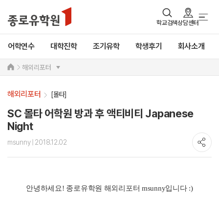
학교검색
상담센터
어학연수
대학진학
조기유학
학생후기
회사소개
해외리포터
해외리포터
[몰타]
SC 몰타 어학원 방과 후 액티비티 Japanese
Night
msunny
| 2018.12.02
안녕하세요! 종로유학원 해외리포터 msunny입니다 :)