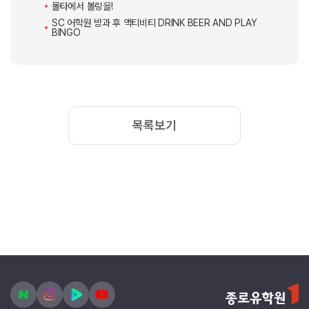
준비해야 했어요.
흔쾌히 도와주겠다고 말은 했지만...... 정말 힘든 시간이었답니
다...
PM 9:30에 파티를 시작했기 때문에 저희는 플랫에서 6시 부터 준
비를 시작했어요.
오늘의 메뉴는 일본식 카레, 여러 종류의 스시, 오코노미야끼, 야
끼소바, 사케!!
준비를 열심히 마치고 학교 비스트로로 음식을 가지고 내려가서
다 함께 맛있게 즐기는 시간을 갖을 수 있었어요^_^
Japanese Night지만 한국인도 함께 만든 음식들이라고 학교 친구
들에게 말했더니
다들 더 재밌어 하며 맛있게 즐겨주었답니다.
다 함께 행복해 하는 모습을 보니 힘들었던 준비 과정들을 다 보
상받는 느낌이었어요.
이렇게 다 함께 어울릴 수 있는 기회가 많다보니 금방 적응을 하