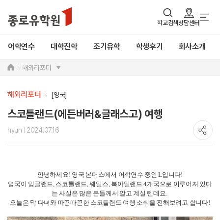
학교검색
상담센터
어학연수
대학진학
조기유학
학생후기
회사소개
해외리포터
해외리포터
[영국]
스코틀랜드(에든버러&글래스고) 여행
hyun
| 2024.07.16
안녕하세요! 영국 본머스에서 어학연수 중인 L입니다!
영국이 잉글랜드, 스코틀랜드, 웨일스, 북아일랜드 4개국으로 이루어져 있다
는 사실은 많은 분들께서 알고 계실 텐데요.
오늘은 막 다녀와 따끈따끈한 스코틀랜드 여행 소식을 전해보려고 합니다!