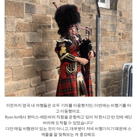
이전까지 영국 내 여행들은 모두 기차를 이용했지만, 이번에는 비행기를 타
고 이동했어요.
Ryan Air에서 본머스-에든버러 직항을 운항하고 있어 약 한시간 반 만에 에딘
버러에 도착할 수 있었습니다!
다만 매일 비행편이 있는 것이 아니고, 대부분이 저녁 비행기이기 때문에 스
케줄을 잘 맞춰보는 게 중요해요.
밤 늦게 도착한 에든버러에서는 확실히 잉글랜드와 다른 분위기를 느낄 수
있었습니다.
중세 건축물 같은 건물들이 고풍스러운 분위기를 만들어내고 있었어요.
이런 분위기 속에서 야경 또한 매우 아름다웠는데요, 개인적으로는 프라하
등 동유럽의 야경과 비슷한 느낌을 받았습니다.
색색의 상점이 눈길을 끄는 Royal Mile은 에든버러의 여러 거리들 중에서도
메인 거리라고 할 수 있는 곳인데요.
<해리포터>에 나오는 다이애건 앨리가 여기에서 영감을 받았다고 합니다.
그래서 그런지 이 거리에서는 해리포터 관련 굿즈를 파는 가게들을 쉽게 발
견할 수 있어요.
또한, 조앤 롤링이 책을 집필했다고 알려진 The elephant House도 이곳에 위
치해 있습니다!