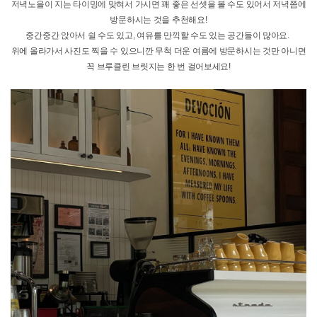
(주)종로유학원
대표자 : 이규헌
사업자등록번호 : 101-81-78682
서울시 종로구 세종대로 149 광화문빌딩 8층 (03186)
개인정보처리방침
이용약관
찾아오시는 길
Copyright © Chongro Overseas Educational Institute. All Rights Reserved.