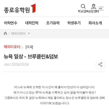
학교검색
상담센터
어학연수
대학진학
조기유학
학생후기
회사소개
해외리포터
해외리포터
[미국]
뉴욕 일상 - 브루클린&덤보
Joo
| 2024.10.04
어느새 뉴욕에 도착한 지 시간이 꽤 흘러서 반년이 다 넘어갑니다.
제가 다니고 있는 EF와 뉴욕을 기록하고 싶어 글을 적어볼까 해요 !
그중에서도 저의 첫 글은 뉴욕에서 제일 좋아하는 장소인 브루클린과 덤보에 관해
이야기해 보겠습니다:-)