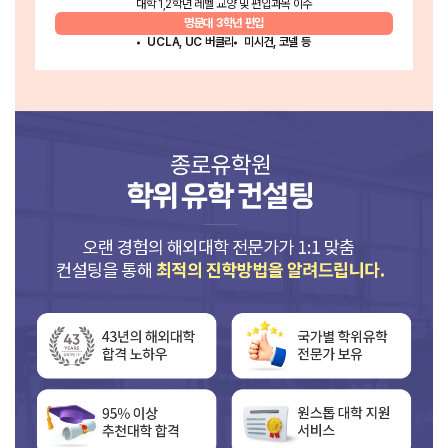
대학 1,2학년 레벨
교양 및 편입과목 이수
명문대
3학년 편입
UCLA, UC 버클리
미시건, 코넬 등