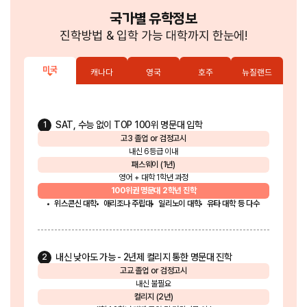
국가별 유학정보
진학방법 & 입학 가능 대학까지 한눈에!
미국
캐나다
영국
호주
뉴질랜드
SAT, 수능 없이 TOP 100위 명문대 입학
1
고3 졸업
or
검정고시
내신 6등급 이내
패스웨이
(1년)
영어 + 대학 1학년 과정
100위권 명문대
2학년 진학
위스콘신 대학
애리조나 주립대
일리노이 대학
유타 대학 등 다수
내신 낮아도 가능 - 2년제 컬리지 통한 명문대 진학
2
고교 졸업
or
검정고시
내신 불필요
컬리지
(2년)