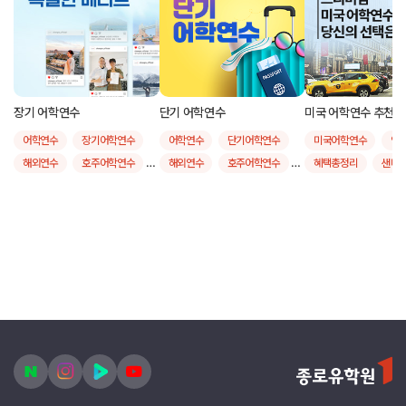
장기 어학연수
단기 어학연수
미국 어학연수 추천 도시
어학연수
장기어학연수
어학연수
단기어학연수
미국어학연수
인
해외연수
호주어학연수
해외연수
호주어학연수
혜택총정리
샌디
영국어학연수
영국어학연수
샌프란시스코
뉴
캐나다어학연수
캐나다어학연수
보스턴
어학연수
미국어학연수
미국어학연수
뉴질랜드어학연수
뉴질랜드어학연수
몰타어학연수
몰타어학연수
필리핀어학연수
필리핀어학연수
장기어학연수비용
4주어학연수비용비교
6개월어학연수비용
단기어학연수비용
9개월어학연수비용
단기어학연수후기
장기어학연수후기
4주어학연수
한달살기