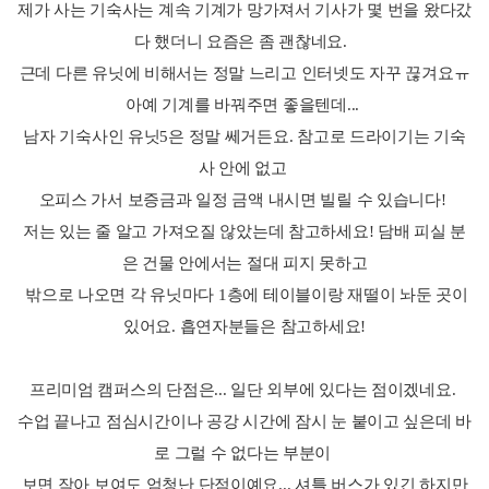
제가 사는 기숙사는 계속 기계가 망가져서 기사가 몇 번을 왔다갔
다 했더니
요즘은 좀 괜찮네요.
근데 다른 유닛에 비해서는 정말 느리고 인터넷도 자꾸 끊겨요ㅠ
아예 기계를 바꿔주면 좋을텐데...
남자 기숙사인 유닛5은 정말 쎄거든요. 참고로 드라이기는 기숙
사 안에 없고
오피스 가서 보증금과 일정 금액 내시면 빌릴 수 있습니다!
저는 있는 줄 알고 가져오질 않았는데 참고하세요! 담배 피실 분
은 건물 안에서는
절대 피지 못하고
밖으로 나오면 각 유닛마다 1층에 테이블이랑 재떨이 놔둔 곳이
있어요. 흡연자분들은 참고하세요!
프리미엄 캠퍼스의 단점은... 일단 외부에 있다는 점이겠네요.
수업 끝나고 점심시간이나 공강 시간에 잠시 눈 붙이고 싶은데 바
로 그럴 수 없다는 부분이
보면 작아 보여도 엄청난 단점이예요... 셔틀 버스가 있긴 하지만