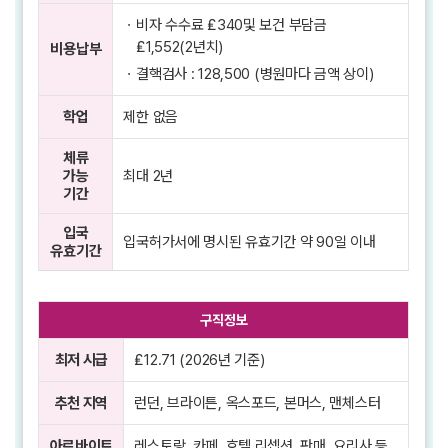
ㆍ
비자 수수료 ₤340및 보건 부담금
₤1,552(2년치)
비용납부
ㆍ
결핵검사 : 128,500 (병원마다 금액 상이)
학업
제한 없음
체류
가능
최대 2년
기간
입국
입국허가서에 명시된 유효기간 약 90일 이내
유효기간
구직정보
최저 시급
₤12.71 (2026년 기준)
추천 지역
런던, 브라이튼, 옥스포드, 본머스, 맨체스터
아르바이트
레스토랑, 카페, 호텔 리셉션, 판매, 요리사 등