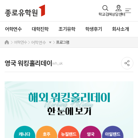
학교검색
상담센터
어학연수
대학진학
조기유학
학생후기
회사소개
어학연수
프로그램
어학연수
영국 워킹홀리데이
wh_uk