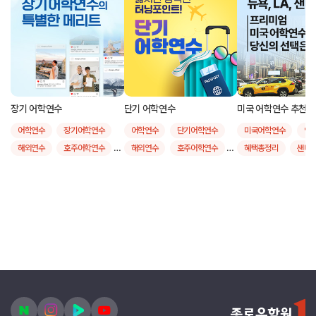
장기 어학연수
단기 어학연수
미국 어학연수 추천 도시
어학연수
장기어학연수
어학연수
단기어학연수
미국어학연수
인
해외연수
호주어학연수
해외연수
호주어학연수
혜택총정리
샌디
영국어학연수
영국어학연수
샌프란시스코
뉴
캐나다어학연수
캐나다어학연수
보스턴
어학연수
미국어학연수
미국어학연수
뉴질랜드어학연수
뉴질랜드어학연수
몰타어학연수
몰타어학연수
필리핀어학연수
필리핀어학연수
장기어학연수비용
4주어학연수비용비교
6개월어학연수비용
단기어학연수비용
9개월어학연수비용
단기어학연수후기