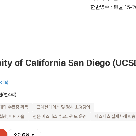
한반명수 : 평균 15-
ity of California San Diego (UCS
olla)
 9월(연4회)
대의 수료증 획득
프레젠테이션 및 명사 초청강의
협상, 미팅기술
전문 비즈니스 수료과정도 운영
비즈니스 실제사례 학습
＋
소개영상
＋