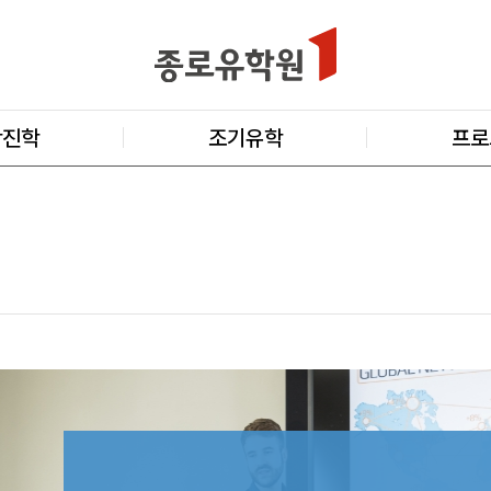
학진학
조기유학
프로