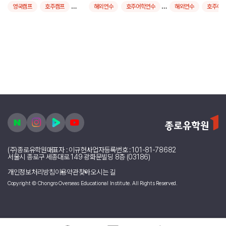
영국캠프
호주캠프
해외연수
호주어학연수
해외연수
호주어
뉴질랜드캠프
필리핀캠프
영국어학연수
영국어학연수
싱가폴캠프
캐나다어학연수
캐나다어학연수
말레이시아캠프
미국어학연수
미국어학연수
인도네시아캠프
한국캠프
뉴질랜드어학연수
뉴질랜드어학연수
주니어영어
스쿨링
몰타어학연수
몰타어학연수
여름캠프
제주
필리핀어학연수
필리핀어학연수
대학투어
장기어학연수비용
4주어학연수비용비교
6개월어학연수비용
단기어학연수비용
9개월어학연수비용
단기어학연수후기
장기어학연수후기
4주어학연수
한달
24주어학연수
1개월어학연수
(주)종로유학원
대표자 : 이규헌
사업자등록번호 : 101-81-78682
20주어학연수
유학원할인
2개월어학연수
서울시 종로구 세종대로 149 광화문빌딩 8층 (03186)
3개월어학연수
개인정보처리방침
이용약관
찾아오시는 길
Copyright © Chongro Overseas Educational Institute. All Rights Reserved.