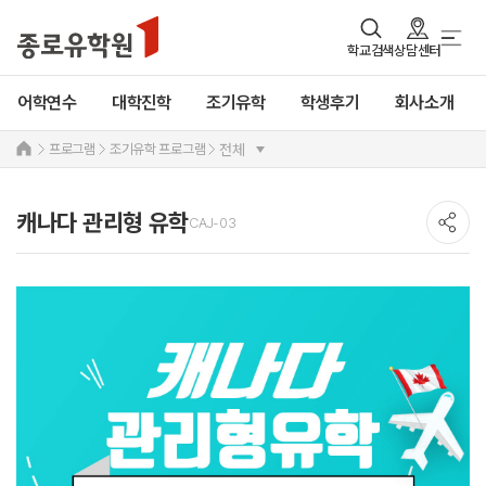
학교검색
상담센터
어학연수
대학진학
조기유학
학생후기
회사소개
프로그램
조기유학 프로그램
전체
캐나다 관리형 유학
CAJ-03