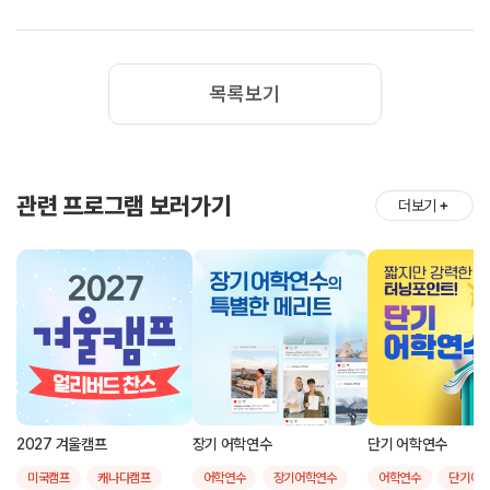
목록보기
관련 프로그램 보러가기
더보기
＋
2027 겨울캠프
장기 어학연수
단기 어학연수
미국캠프
캐나다캠프
어학연수
장기어학연수
어학연수
단기어