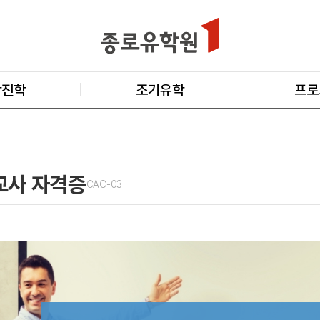
학진학
조기유학
프로
교사 자격증
CAC-03