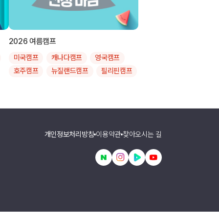
2026 여름캠프
미국캠프
캐나다캠프
영국캠프
호주캠프
뉴질랜드캠프
필리핀캠프
싱가폴캠프
말레이시아캠프
인도네시아캠프
한국캠프
교
주니어영어
스쿨링
여름캠프
제주
대학투어
개인정보처리방침
이용약관
찾아오시는 길