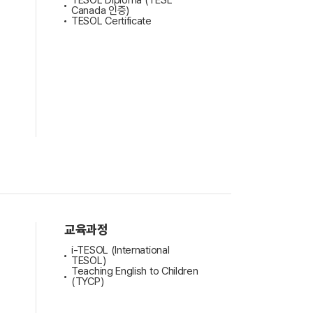
TESOL Diploma (TESL
Canada 인증)
TESOL Certificate
교육과정
i-TESOL (International
TESOL)
Teaching English to Children
(TYCP)