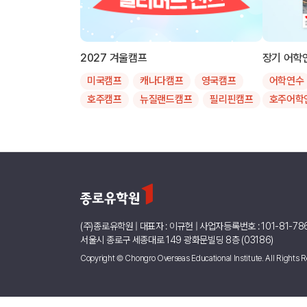
2027 겨울캠프
장기 어학
미국캠프
캐나다캠프
영국캠프
어학연수
호주캠프
뉴질랜드캠프
필리핀캠프
호주어학
싱가폴캠프
말레이시아캠프
캐나다어
인도네시아캠프
한국캠프
뉴질랜드
주니어영어
스쿨링
여름캠프
필리핀어
제주
대학투어
6개월어
9개월어
24주어
(주)종로유학원 | 대표자 : 이규헌 | 사업자등록번호 : 101-81-78
유학원할
서울시 종로구 세종대로 149 광화문빌딩 8층 (03186)
Copyright © Chongro Overseas Educational Institute. All Rights R