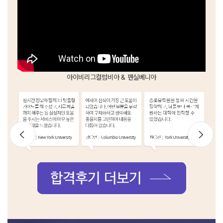
아이비리그
컬럼비아 & 펜실베니아