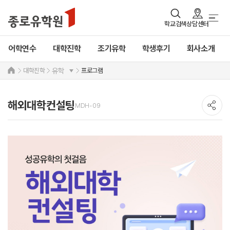
학교검색
상담센터
어학연수
대학진학
조기유학
학생후기
회사소개
대학진학
프로그램
유학
해외대학컨설팅
MDH-09