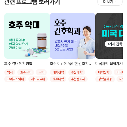
관련 프로그램 보러가기
더보기
＋
호주 약대 입학방법
호주 이민에 유리한 간호학...
미국대학 쉽게가기!
약사
호주약대
약대
대학진학
추천대학
대학진학
미국대
그리피스약대
시드니약대
호주대학
추천컬리지
장학금제공
대학
모나쉬약대
퀸즐랜드공대
유학후취업
간호학
추천대학
그리피스대학교
호주간호학
호주대학
모나쉬대학교
시드니대학교