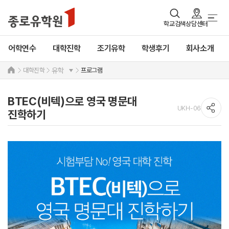
학교검색
상담센터
어학연수
대학진학
조기유학
학생후기
회사소개
대학진학
프로그램
유학
BTEC(비텍)으로 영국 명문대
UKH-06
진학하기