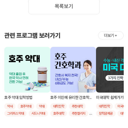
목록보기
관련 프로그램 보러가기
더보기
＋
호주 약대 입학방법
호주 이민에 유리한 간호학...
미국대학 쉽게가기!
약사
호주약대
약대
대학진학
추천대학
대학진학
미국대
그리피스약대
시드니약대
호주대학
추천컬리지
장학금제공
대학
모나쉬약대
퀸즐랜드공대
유학후취업
간호학
추천대학
그리피스대학교
호주간호학
호주대학