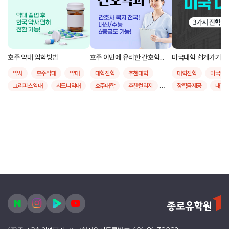
호주 약대 입학방법
호주 이민에 유리한 간호학...
미국대학 쉽게가기!
약사
호주약대
약대
대학진학
추천대학
대학진학
미국대
그리피스약대
시드니약대
호주대학
추천컬리지
장학금제공
대학
모나쉬약대
퀸즐랜드공대
유학후취업
간호학
추천대학
그리피스대학교
호주간호학
호주대학
모나쉬대학교
시드니대학교