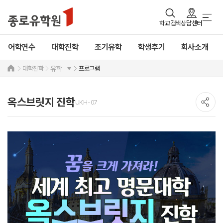
학교검색
상담센터
어학연수
대학진학
조기유학
학생후기
회사소개
대학진학
프로그램
유학
옥스브릿지 진학
UKH-07