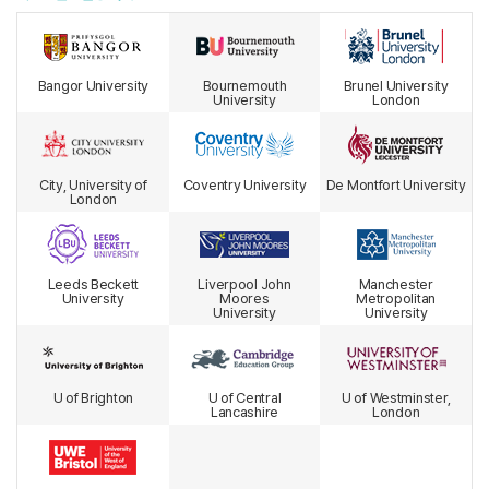
Bangor University
Bournemouth
Brunel University
University
London
City, University of
Coventry University
De Montfort University
London
Leeds Beckett
Liverpool John
Manchester
University
Moores
Metropolitan
University
University
U of Brighton
U of Central
U of Westminster,
Lancashire
London