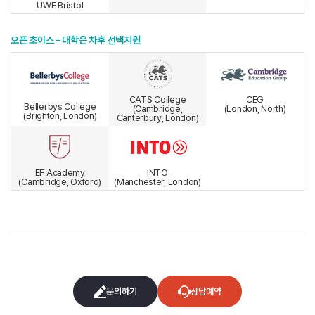
UWE Bristol
오픈 초이스 – 대학은 차후 선택지원
CATS College
CEG
Bellerbys College
(Cambridge,
(London, North)
(Brighton, London)
Canterbury, London)
EF Academy
INTO
(Cambridge, Oxford)
(Manchester, London)
문의하기
상담예약