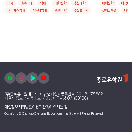
약사
호주약대
약대
대학진학
추천대학
대학진학
미국대
그리피스약대
시드니약대
호주대학
추천컬리지
장학금제공
대학
모나쉬약대
퀸즐랜드공대
유학후취업
간호학
추천대학
그리피스대학교
호주간호학
호주대학
모나쉬대학교
시드니대학교
(주)종로유학원
대표자 : 이규헌
사업자등록번호 : 101-81-78682
서울시 종로구 세종대로 149 광화문빌딩 8층 (03186)
개인정보처리방침
이용약관
찾아오시는 길
Copyright © Chongro Overseas Educational Institute. All Rights Reserved.