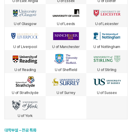
U of East Anglia
U of Essex
U of Exeter
U of Glasgow
U of Leeds
U of Leicester
U of Liverpool
U of Manchester
U of Nottingham
U of Reading
U of Sheffield
U of Stirling
U of Strathclyde
U of Surrey
U of Sussex
U of York
대학부설 – 전공 특화