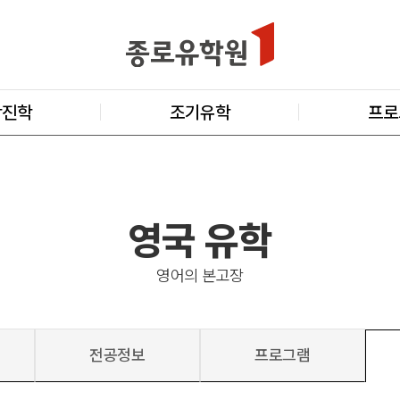
학진학
조기유학
프로
영국 유학
영어의 본고장
전공정보
프로그램