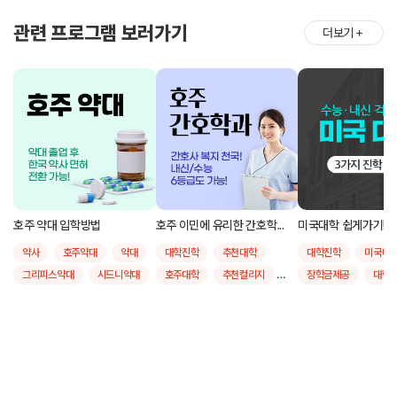
관련 프로그램 보러가기
더보기
＋
호주 약대 입학방법
호주 이민에 유리한 간호학...
미국대학 쉽게가기!
약사
호주약대
약대
대학진학
추천대학
대학진학
미국대
그리피스약대
시드니약대
호주대학
추천컬리지
장학금제공
대학
모나쉬약대
퀸즐랜드공대
유학후취업
간호학
추천대학
그리피스대학교
호주간호학
호주대학
모나쉬대학교
시드니대학교