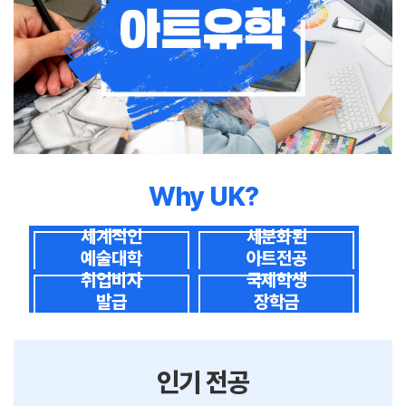
Why UK?
세계적인
세분화된
예술대학
아트전공
취업비자
국제학생
발급
장학금
인기 전공