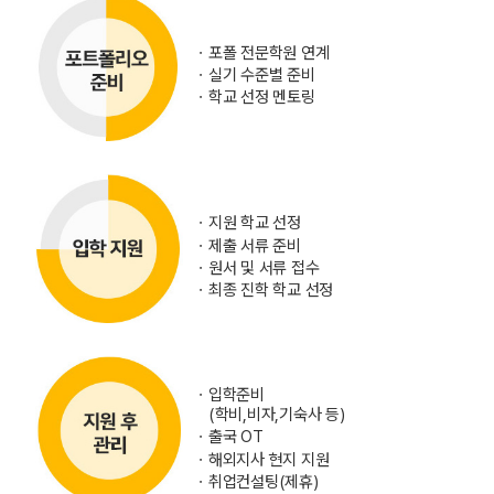
ㆍ
포폴 전문학원 연계
ㆍ
실기 수준별 준비
ㆍ
학교 선정 멘토링
ㆍ
지원 학교 선정
ㆍ
제출 서류 준비
ㆍ
원서 및 서류 접수
ㆍ
최종 진학 학교 선정
ㆍ
입학준비
(학비,비자,기숙사 등)
ㆍ
출국 OT
ㆍ
해외지사 현지 지원
ㆍ
취업컨설팅(제휴)