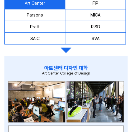
Art Center
FIP
Parsons
MICA
Pratt
RISD
SAIC
SVA
아트센터 디자인 대학
Art Center College of Design