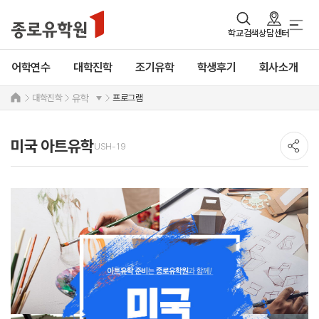
학교검색
상담센터
어학연수
대학진학
조기유학
학생후기
회사소개
대학진학
프로그램
유학
미국 아트유학
USH-19