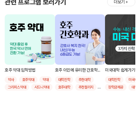
관련 프로그램 보러가기
더보기
＋
호주 약대 입학방법
호주 이민에 유리한 간호학...
미국대학 쉽게가기!
약사
호주약대
약대
대학진학
추천대학
대학진학
미국대
그리피스약대
시드니약대
호주대학
추천컬리지
장학금제공
대학
모나쉬약대
퀸즐랜드공대
유학후취업
간호학
추천대학
그리피스대학교
호주간호학
호주대학
모나쉬대학교
시드니대학교