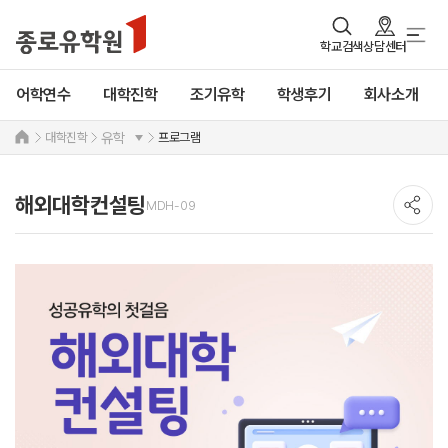
학교검색
상담센터
어학연수
대학진학
조기유학
학생후기
회사소개
대학진학
프로그램
유학
해외대학컨설팅
MDH-09