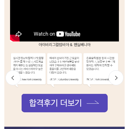
아이비리그
컬럼비아 & 펜실베니아