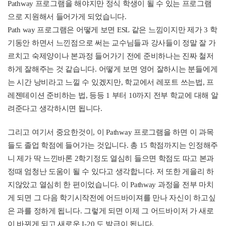
Pathway
프로그램을 해야지만 정식 학생이 될 수 있는 프로그램
으로 지원해서 들어가게 되었습니다
.
Path way
프로그램은 어떻게 보면
ESL
같은 느낌이지만 제가
3
학
기동안 하면서 느낀점으로 써는 교수님들과 강사들이 정말 잘 가
르치고 숙제양이나 본과정
들어가기 전에 준비하나는 진짜 철저
하게 잘해주는 것 같습니다
.
어떻게 보면 영어 잘하시는 분들에게
는 시간 낭비라고 느낄 수 있겠지만
,
학교에서 레포트 쓰는법
,
프
레젠테이션 준비하는 법
,
등등
1
부터
10
까지 전부 학교에 대해 알
려준다고 생각하시면 됩니다
.
그리고 여기서 중요한것이
,
이
Pathway
프로그램을 하면 이 과목
들도 졸업 학점에 들어가는 것입니다
.
총
15
학점까지는 인정해주
니 제가 딱 느낀바론
2
학기정도 열심히 들으면 학점도 따고 본과
정때 엄청난 도움이 될 수 있다고 생각합니다
.
저 또한 게을리 하
지않았고 열심히 한 편이었습니다
.
이
Pathway
과정을 전부 마치
게 되면 그 다음 학기시작전에 어드바이져를 만나 자신이 하고싶
은 과를 정하게 됩니다
.
그렇게 되면 이제 그 어드바이저 가 새로
이 바뀌게 되고 새로운
I-20
도 발급이 됩니다
.