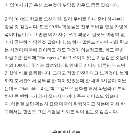
이 없어서 가끔 우산 쓰는것이 부담될 경우도 종종 있습니다
.
만약 이
OSU
학교를 오신다면
,
필히 우비를 하나 준비 하시는게
좋을 것 같습니다
.
모든
99.9%
학생들은 전부 우비를 항상 가방에
넣어다닙니다
.
그 만큼 비가 자주 오기 때문에 갈곳도 마땅히 없
어서 공부하기 딱인것 같습니다
.
또 하나 말씀드리자면 저희 학교
는 치안이 미국에 탑이라고 해도 과언이 아닐정도로
,
학교 주변
마을주변 전체에
“Emergency”
라고 쓰여져 있는 기둥같은 것들이
거의
100
미터 주기로 깔려있는데
,
언제든 어디서 버튼만 누르면
경찰이 바로 출동합니다
.
그리고 정말 안전하다고 느낀것이
,
늦게
까지 도서관에서 공부를 한 적이 있었는데 한 새벽
3
시쯤이 지났
는대도
, “Safe ride”
라는 학교 앱으로 전화를 해서 와달라고 부탁
하면 큰 벤하나가 와서 집까지 데려다 주는 서비스도 있습니
다
.
이런걸 보면 확실히 요즘 미국이 위험하다고 하는데 저희 학
교에서는 한번도 그런 위험을 느껴본 적이 없는것 같습니다
.
다음편에서 계속....