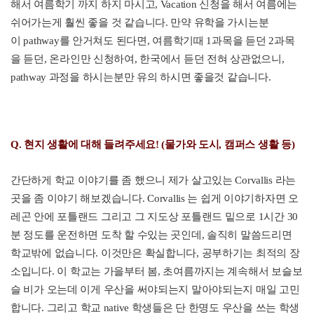
해서 여름학기 까지 하지 마시고
, Vacation
신청을 해서 여름에는
쉬어가는게 훨씬 좋을 것 같습니다
.
만약 유학을 가시는분
이
pathway
를 안거쳐도 된다면
,
여름학기때
1
과목을 듣던
2
과목
을 듣던
,
온라인만 신청하여
,
한국에서 듣던 전혀 상관없으니
,
pathway
과정을 하시는분만 유의 하시면 좋을것 같습니다
.
Q. 현
지
생활에 대해 들려주세요! (물가와 도시, 캠퍼스 생활 등)
간단하게 학교 이야기를 좀 했으니 제가 살고있는
Corvallis
라는
곳을 좀 이야기 해보겠습니다
. Corvallis
는 쉽게 이야기하자면 오
레곤 안에 포틀랜드 그리고 그 지도상 포틀랜드 밑으로
1
시간
30
분 정도를 운전하면 도착 할 수있는 곳인데
,
솔직히 말씀드리면
학교밖에 없습니다
.
이것만은 확실합니다
,
공부하기는 최적의 장
소입니다
.
이 학교는 가을부터 봄
,
초여름까지는 계속해서 보슬보
슬 비가 오는데 이게 우산을 써야되는지 말아야되는지 매일 고민
합니다
.
그리고 학교
native
학생들은 단 한명도 우산을 쓰는 학생