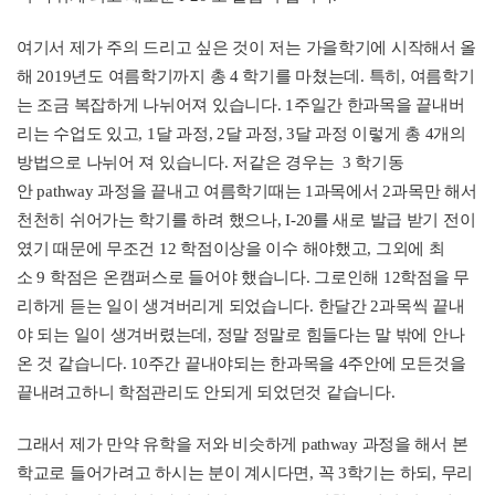
여기서 제가 주의 드리고 싶은 것이 저는 가을학기에 시작해서 올
해
2019
년도 여름학기까지 총
4
학기를 마쳤는데
.
특히
,
여름학기
는 조금 복잡하게 나뉘어져 있습니다
. 1
주일간 한과목을 끝내버
리는 수업도 있고
, 1
달 과정
, 2
달 과정
, 3
달 과정 이렇게 총
4
개의
방법으로 나뉘어 져 있습니다
.
저같은 경우는
3
학기동
안
pathway
과정을 끝내고 여름학기때는
1
과목에서
2
과목만 해서
천천히 쉬어가는 학기를 하려 했으나
, I-20
를 새로 발급 받기 전이
였기 때문에 무조건
12
학점이상을 이수 해야했고
,
그외에 최
소
9
학점은 온캠퍼스로 들어야 했습니다
.
그로인해
12
학점을 무
리하게 듣는 일이 생겨버리게 되었습니다
.
한달간
2
과목씩 끝내
야 되는 일이 생겨버렸는데
,
정말 정말로 힘들다는 말 밖에 안나
온 것 같습니다
. 10
주간 끝내야되는 한과목을
4
주안에 모든것을
끝내려고하니 학점관리도 안되게 되었던것 같습니다
.
그래서 제가 만약 유학을 저와 비슷하게
pathway
과정을 해서 본
학교로 들어가려고 하시는 분이 계시다면
,
꼭
3
학기는 하되
,
무리