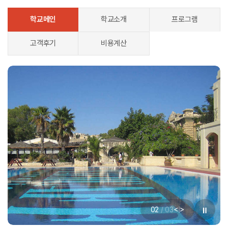
학교메인
학교소개
프로그램
고객후기
비용계산
<
>
02
/
03
|