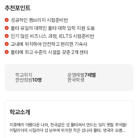
추천포인트
성공적인 캠브리지 시험준비반
몰타 유일의 대학인 몰타 대학 입학 지원 도움
인기 많은 비즈니스 과정, IELTS 시험준비반
교내에 위치하여 안전하고 편리한 기숙사
몰타에 최고 수준의 시설을 갖춘 2개 센터
학교위치
운영레벨
7레벨
한반정원
10명
한국학생
학교소개
지중해의 아름다운 나라, 천국같은 섬 몰타에서 만드는 잊지 못할 추억들!
이탈리아의 시칠리아 섬 남부에 위치한 작은 섬나라 몰타. 영국의 오랜
식민지였던 몰타는 TV에서나 봄직한 멋진 자연환경을 자랑하고,