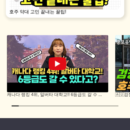
호주 약대 고민 끝내는 꿀팁!
캐나다 랭킹 4위, 알버타 대학교!! 6등급도 갈 수 ...
🇦🇺
알려드림!