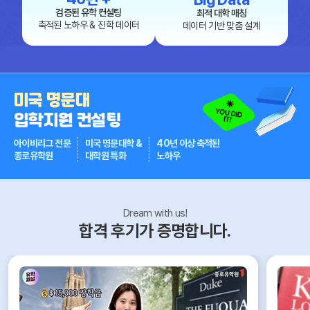
d Gold Coast
손○영 학생
University of Sydney
호주
검증된 유학 컨설팅
최적 대학 매칭
축적된 노하우 & 진학 데이터
이○준 학생
Taylors College-Sydney (Navitas-대학진
호주
데이터 기반 맞춤 설계
학)
최○우 학생
SkillsTech Australia, TAFE QLD - Acacia R
호주
idge
미국 명문대
입학지원 컨설팅
아이비리그 전문
미국 명문대학 &
40년 이상 축적된
종로유학원
대학원 특화
노하우
Dream with us!
합격 후기가 증명합니다.