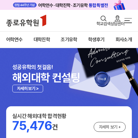
로그인
회원가입
학교검색
상담센터
대학진학 메인
어학연수
바로가기
+
어학연수
대학진학
조기유학
학생후기
회사소개
대학진학
미국
대학진학 | 종로유학원
조기/캠프
미국 유학 안내
대학진학
프로그램
성공유학의 첫걸음!
전공정보
해외대학 컨설팅
학생후기
프로그램
합격후기
자세히 보기 >
고객서비스
대학순위
캐나다
유학가이드
영국
호주
실시간 해외대학 합격현황
종로유학원
뉴질랜드
75,476
건
일본
자세히 보기 +
네덜란드
신○정 학생
University of Adelaide (Navitas : Eynesbur
호주