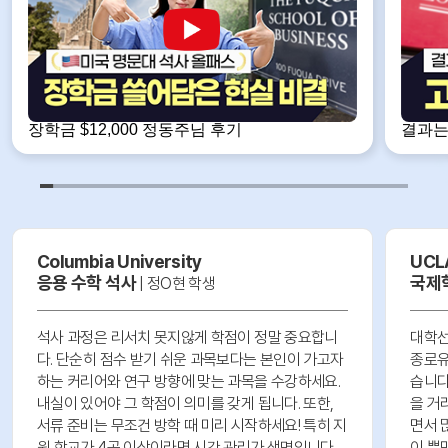
장학금 $12,000 정동주님 후기
결과는
간다고
Columbia University
UCL
응용 수학 석사
국제학
| 정O현 학생
석사 과정은 리서치 못지않게 학점이 정말 중요합니
대학선
다. 단순히 점수 받기 쉬운 과목보다는 본인이 가고자
종로유
하는 커리어와 연구 방향에 맞는 과목을 수강하세요.
습니다
내실이 있어야 그 학점이 의미를 갖게 됩니다. 또한,
을 거
서류 준비는 무조건 방학 때 미리 시작하세요! 특히 지
면서 많은 
원 학교가 4곳 이상이라면 시간 관리가 생명입니다.
이 뿐