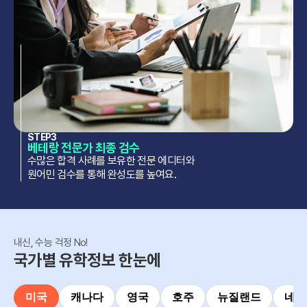
STEP3
베테랑 전문가 최종 검수
수많은 합격 사례를 보유한 전문 에디터와
원어민 검수를 통해 완성도를 높여요.
내신, 수능 걱정 No!
국가별 유학정보 한눈에
미국
캐나다
영국
호주
뉴질랜드
네덜