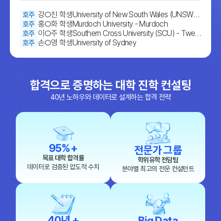
해외유학 정보
y-대학진학/어학)
박○율 학생
University of Adelaide (Navitas : Eynesbur
호주
y-대학진학/어학)
강○진 학생
University of New South Wales (UNSW) -
호주
Kensington
홍○화 학생
Murdoch University - Murdoch
호주
이○주 학생
Southern Cross University (SCU) - Twee
호주
d Gold Coast
손○영 학생
University of Sydney
호주
이○준 학생
Taylors College-Sydney (Navitas-대학진
호주
학)
최○우 학생
SkillsTech Australia, TAFE QLD - Acacia R
호주
idge
박○은 학생
University of New South Wales (UNSW) -
호주
Kensington
박○규 학생
Griffith University-Gold Coast
호주
합격으로 증명하는 대학 진학 컨설팅
황○안 학생
Monash College - Clayton
호주
40년 노하우와 데이터로 설계하는 합격 전략
이○영 학생
Purdue University
미국
고○건 학생
University of Wisconsin-Whitewater
미국
이○진 학생
New York University
미국
장○서 학생
University of Michigan
미국
우○민 학생
Texas A&M University
미국
이○우 학생
Stony Brook University, State University o
미국
95%+
전문가 그룹
f New York
임○원 학생
Indiana University Bloomington
미국
목표 대학 합격률
학위유학 전담팀
장○서 학생
The University of North Carolina at Chap
미국
데이터로 검증된 압도적 수치
분야별 최고의 전문 컨설턴트
el Hill
이○우 학생
The George Washington University
미국
신○정 학생
University of Adelaide (Navitas : Eynesbur
호주
y-대학진학/어학)
박○율 학생
University of Adelaide (Navitas : Eynesbur
호주
y-대학진학/어학)
강○진 학생
University of New South Wales (UNSW) -
호주
Kensington
홍○화 학생
Murdoch University - Murdoch
호주
40년 +
Big Data
이○주 학생
Southern Cross University (SCU) - Twee
호주