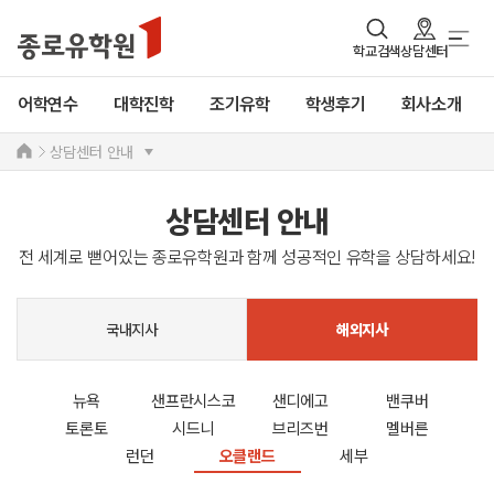
학교검색
상담센터
어학연수
대학진학
조기유학
학생후기
회사소개
상담센터 안내
상담센터 안내
전 세계로 뻗어있는 종로유학원과 함께 성공적인 유학을 상담하세요!
국내지사
해외지사
뉴욕
샌프란시스코
샌디에고
밴쿠버
토론토
시드니
브리즈번
멜버른
런던
오클랜드
세부