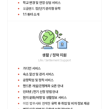
학교 변경
및
연장 상담
서비스
오클랜드
장/단기 관리형 유학
1:1
튜터 소개
생활 / 정착 지원
Life / Settlement Support
가디언
서비스
숙소 알선
및
관리
서비스
공항픽업
및
정착
서비스
핸드폰 개설/은행계좌 오픈
안내
인터넷 /전기 신청 방법
안내
현지 문화/여행
및
생활정보
서비스
이민 법무사와 연계한
유학 후 취업 및 비자 정보
제공