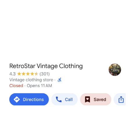
콜드플레이 콘서트, Viva La Vida! 인생이여 만세!
멜번 어학연수-질롱여행
멜버른 맛집 추천
필립아일랜드 가는 길
멜번에서의 홈스테이 생활
멜번 도착 & State Library Victoria
목록보기