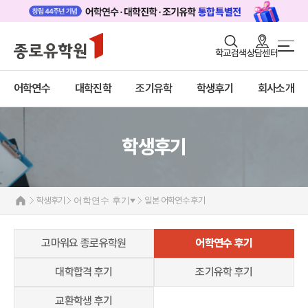
로그인
회원가입
학교검색
상담센터
학생후기
어학연수
바로가기
+
어학연수
대학진학
조기유학
학생후기
회사소개
대학진학
고마워요! 종로유학원
어학연수 후기
대학합격 후기
조기/캠프
조기유학 후기
교환학생 후기
학생후기
프로그램
학생후기
학생후기
어학연수 후기
일본 어학연수 후기
고객서비스
유학가이드
고마워요 종로유학원
어학연수 후기
종로유학원
대학합격 후기
조기유학 후기
교환학생 후기